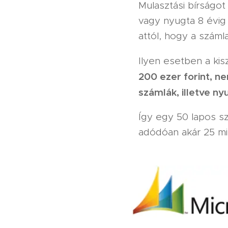
Mulasztási bírságot
vagy nyugta 8 évig
attól, hogy a száml
Ilyen esetben a ki
200 ezer forint, 
számlák, illetve n
Így egy 50 lapos s
adódóan akár 25 mill