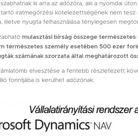
 szabhatnak ki arra az adózóra, aki a nyomdai úton 
 tartó iratmegőrzési kötelezettségének nem tesz 
a, illetve nyugta felhasználása ténylegesen megtör
mulasztási bírság összege természetes
szabható
nem természetes személy esetében 500 ezer fori
yugták számának szorzata által meghatározott ös
zámlatömb elvesztése a fentebb részletezett kö
ió forintjába is kerülhet adózónak.