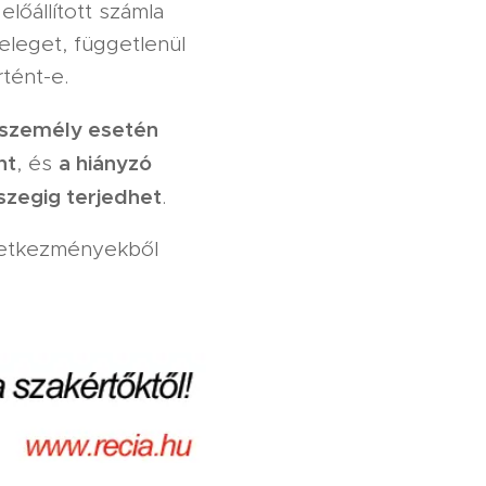
előállított számla
eleget, függetlenül
tént-e.
 személy esetén
nt
a hiányzó
, és
szegig terjedhet
.
vetkezményekből