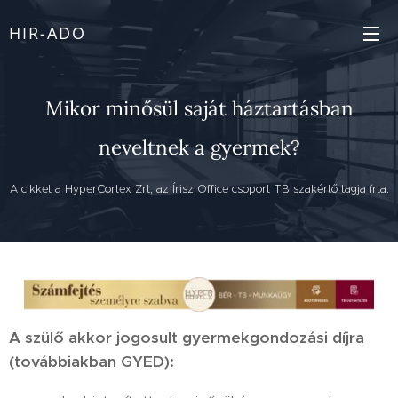
HIR-ADO
Mikor minősül saját háztartásban
neveltnek a gyermek?
A cikket a HyperCortex Zrt, az Írisz Office csoport TB szakértő tagja írta.
A szülő akkor jogosult gyermekgondozási díjra
(továbbiakban GYED):