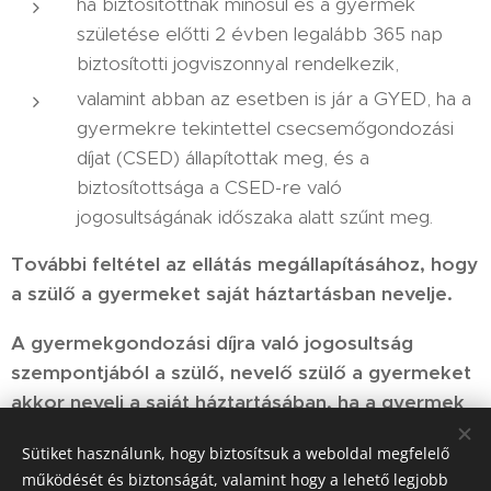
ha biztosítottnak minősül és a gyermek
születése előtti 2 évben legalább 365 nap
biztosítotti jogviszonnyal rendelkezik,
valamint abban az esetben is jár a GYED, ha a
gyermekre tekintettel csecsemőgondozási
díjat (CSED) állapítottak meg, és a
biztosítottsága a CSED-re való
jogosultságának időszaka alatt szűnt meg.
További feltétel az ellátás megállapításához, hogy
a szülő a gyermeket saját háztartásban nevelje.
A gyermekgondozási díjra való jogosultság
szempontjából a szülő, nevelő szülő a gyermeket
akkor neveli a saját háztartásában, ha a gyermek
a szülővel nevelőszülővel közös háztartásban
Sütiket használunk, hogy biztosítsuk a weboldal megfelelő
életvitelszerűen együtt él, és a gyermeket a
működését és biztonságát, valamint hogy a lehető legjobb