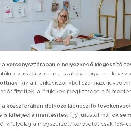
k a versenyszférában elhelyezkedő kiegészítő t
alókra
vonatkozott az a szabály, hogy munkavis
ottnak,
így a munkaviszonyból származó jövedelm
dót fizettek, a járulékok megfizetése alól mentes
 a közszférában dolgozó kiegészítő tevékenység
s kiterjed a mentesítés,
ők sem
így júliustól már
l kifolyólag a megszerzett keresetet csak 15%-