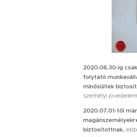
2020.06.30-ig csa
folytató munkaváll
minősültek biztosít
személyi jövedelema
2020.07.01-től már
magánszemélyekre i
biztosítottnak,
ebbő