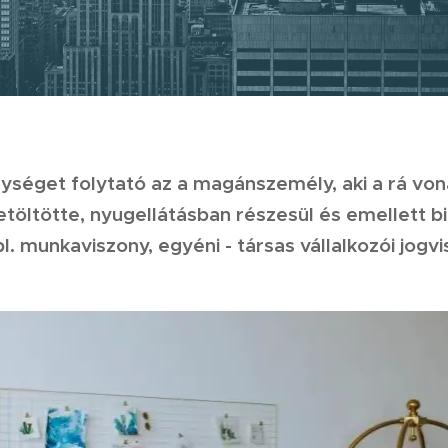
ységet folytató az a magánszemély, aki a rá vo
töltötte, nyugellátásban részesül és emellett bi
pl. munkaviszony, egyéni - társas vállalkozói jogvi