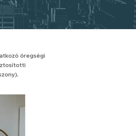
natkozó öregségi
ztosítotti
szony).