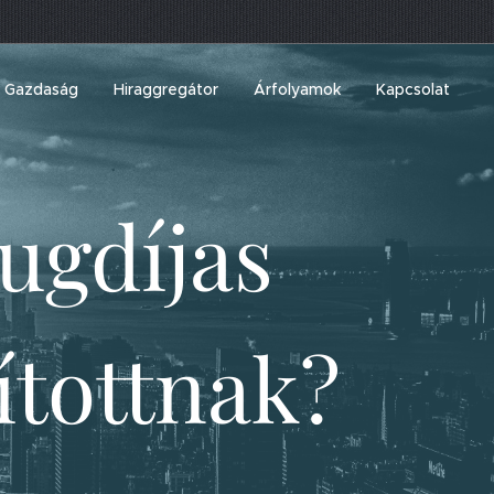
Gazdaság
Hiraggregátor
Árfolyamok
Kapcsolat
ugdíjas
ítottnak?