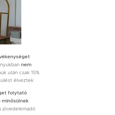
evékenységet
nem
zonyukban
ük után csak 15%
ülést élveztek.
et folytató
 minősülnek
os jövedelemadó