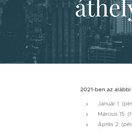
áthel
2021-ben az alább
Január 1. (pé
Március 15. 
Április 2. (