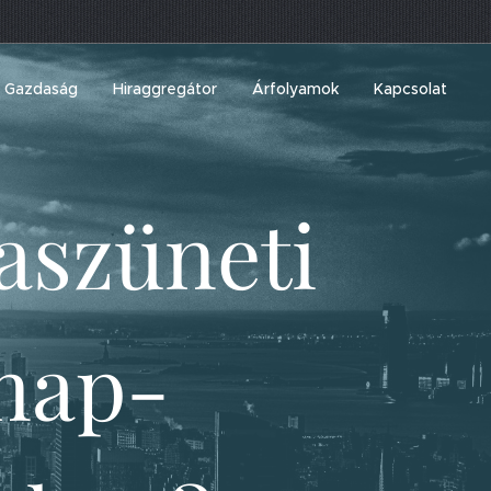
Gazdaság
Hiraggregátor
Árfolyamok
Kapcsolat
aszüneti
nap-