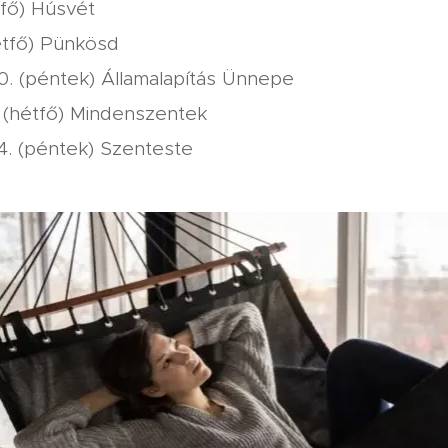
étfő) Húsvét
étfő) Pünkösd
. (péntek) Államalapítás Ünnepe
 (hétfő) Mindenszentek
. (péntek) Szenteste