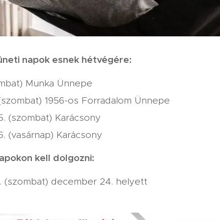
üneti napok esnek hétvégére:
zombat) Munka Ünnepe
 (szombat) 1956-os Forradalom Ünnepe
. (szombat) Karácsony
. (vasárnap) Karácsony
apokon kell dolgozni:
. (szombat) december 24. helyett