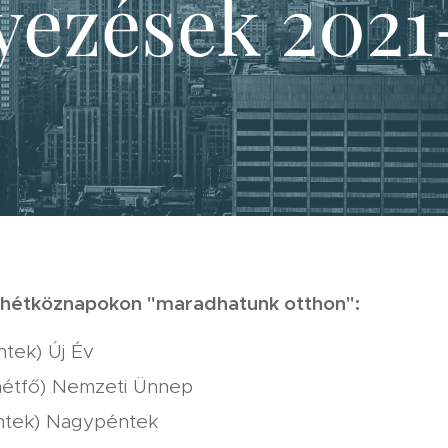
yezések 202
i hétköznapokon "maradhatunk otthon":
ntek) Új Év
(hétfő) Nemzeti Ünnep
péntek) Nagypéntek