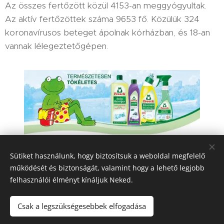
Az összes fertőzött közül 4153-an meggyógyultak.
Az aktív fertőzöttek száma 9653 fő. Közülük 324
koronavírusos beteget ápolnak kórházban, és 18-an
vannak lélegeztetőgépen.
Sütiket használunk, hogy biztosítsuk a weboldal megfelelő
Share
működését és biztonságát, valamint hogy a lehető legjobb
felhasználói élményt kínáljuk Neked.
Csak a legszükségesebbek elfogadása
HIR-ADO 2025