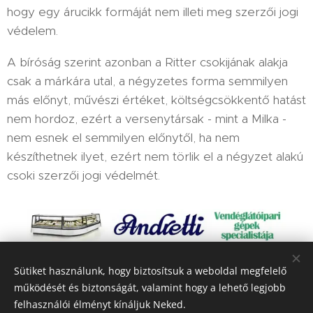
hogy egy árucikk formáját nem illeti meg szerzői jogi
védelem.
A bíróság szerint azonban a Ritter csokijának alakja
csak a márkára utal, a négyzetes forma semmilyen
más előnyt, művészi értéket, költségcsökkentő hatást
nem hordoz, ezért a versenytársak - mint a Milka -
nem esnek el semmilyen előnytől, ha nem
készíthetnek ilyet, ezért nem törlik el a négyzet alakú
csoki szerzői jogi védelmét.
Sütiket használunk, hogy biztosítsuk a weboldal megfelelő
Share
működését és biztonságát, valamint hogy a lehető legjobb
felhasználói élményt kínáljuk Neked.