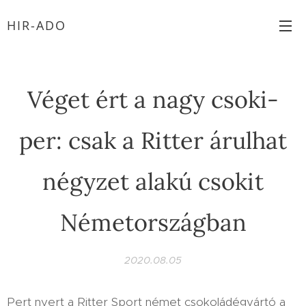
HIR-ADO
V
éget ért a nagy csoki-
per: csak a Ritter árulhat
négyzet alakú csokit
Németországban
2020.08.05
Pert nyert a Ritter Sport német csokoládégyártó a