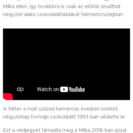
Milka ellen, így továbbra is csak az előbbi árusíthat
négyzet alakú csokoládétáblákat Németországban.
A Ritter a múlt század harmincas éveiben kiötlött
négyzetlap formájú csokoládét 1993-ban védette le.
Ezt a védjegyet támadta meg a Milka 2016-ban azzal,