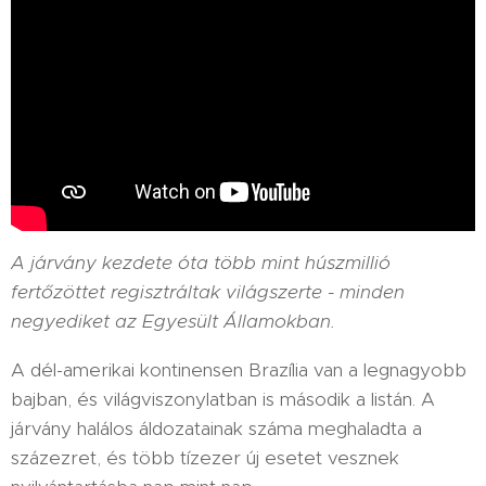
A járvány kezdete óta több mint húszmillió
fertőzöttet regisztráltak világszerte - minden
negyediket az Egyesült Államokban.
A dél-amerikai kontinensen Brazília van a legnagyobb
bajban, és világviszonylatban is második a listán. A
járvány halálos áldozatainak száma meghaladta a
százezret, és több tízezer új esetet vesznek