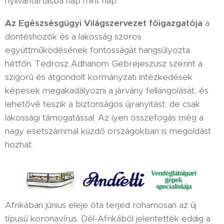
nyilvántartásba nap mint nap.
Az Egészsésgügyi Világszervezet főigazgatója
a
döntéshozók és a lakosság szoros
együttműködésének fontosságát hangsúlyozta
hétfőn. Tedrosz Adhanom Gebrejeszusz szerint a
szigorú és átgondolt kormányzati intézkedések
képesek megakadályozni a járvány fellángolását, és
lehetővé teszik a biztonságos újranyitást, de csak
lakossági támogatással. Az iyen összefogás még a
nagy esetszámmal küzdő országokban is megoldást
hozhat.
Afrikában június eleje óta terjed rohamosan az új
típusú koronavírus. Dél-Afrikából jelentették eddig a