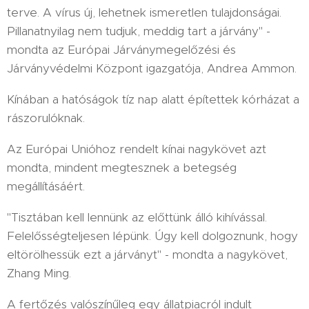
terve. A vírus új, lehetnek ismeretlen tulajdonságai.
Pillanatnyilag nem tudjuk, meddig tart a járvány" -
mondta az Európai Járványmegelőzési és
Járványvédelmi Központ igazgatója, Andrea Ammon.
Kínában a hatóságok tíz nap alatt építettek kórházat a
rászorulóknak.
Az Európai Unióhoz rendelt kínai nagykövet azt
mondta, mindent megtesznek a betegség
megállításáért.
"Tisztában kell lennünk az előttünk álló kihívással.
Felelősségteljesen lépünk. Úgy kell dolgoznunk, hogy
eltörölhessük ezt a járványt" - mondta a nagykövet,
Zhang Ming.
A fertőzés valószínűleg egy állatpiacról indult