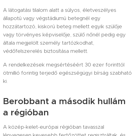
A látogatási tilalom alatt a súlyos, életveszélyes
állapotú vagy végstádiumú betegnél egy
hozzátartozó, kiskorú beteg mellett egyik szülője
vagy törvényes képviselője, szülő nőnél pedig egy
általa megjelölt személy tartózkodhat,
védőfelszerelés biztosítása mellett.
A rendelkezések megsértéséért 30 ezer forinttól
ötmillió forintig terjedő egészségügyi bírság szabható
ki.
Berobbant a második hullám
a régióban
A közép-kelet-európai régióban tavasszal
lényegesen kevesebb fertőzöttet regisztráltak, és