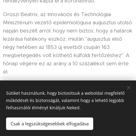
rendezvényen kapta el a koronavírust".
Oroszi Beatrix, az Innovációs és Technológiai
Minisztérium vezető epidemiológusa augusztus utolsó
napján beszélt arról, hogy nem biztos, hogy a határok
lezárása hatékony eszköz, miután "augusztus első
négy hetében az 1853 új esetből csupán 163
megbetegedés volt köthető külföldi fertőzéshez". A
hónap végére ez az arány a 10 százalékot sem érte
el.
Sütiket használunk, hogy biztosítsuk a weboldal megfelelő
Share
működését és biztonságát, valamint hogy a lehető legjobb
felhasználói élményt kínáljuk Neked.
Csak a legszükségesebbek elfogadása
HIR-ADO 2025