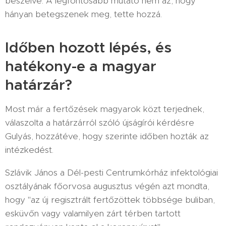
beszélve. A legfontosabb mutató nem az, hogy
hányan betegszenek meg, tette hozzá.
Időben hozott lépés, és
hatékony-e a magyar
határzár?
Most már a fertőzések magyarok közt terjednek,
válaszolta a határzárról szóló újságírói kérdésre
Gulyás, hozzátéve, hogy szerinte időben hozták az
intézkedést.
Szlávik János a Dél-pesti Centrumkórház infektológiai
osztályának főorvosa augusztus végén azt mondta,
hogy "az új regisztrált fertőzöttek többsége buliban,
esküvőn vagy valamilyen zárt térben tartott