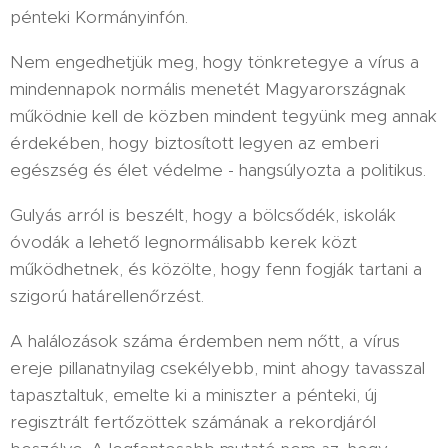
pénteki Kormányinfón.
Nem engedhetjük meg, hogy tönkretegye a vírus a
mindennapok normális menetét Magyarországnak
működnie kell de közben mindent tegyünk meg annak
érdekében, hogy biztosított legyen az emberi
egészség és élet védelme - hangsúlyozta a politikus.
Gulyás arról is beszélt, hogy a bölcsődék, iskolák
óvodák a lehető legnormálisabb kerek közt
működhetnek, és közölte, hogy fenn fogják tartani a
szigorú határellenőrzést.
A halálozások száma érdemben nem nőtt, a vírus
ereje pillanatnyilag csekélyebb, mint ahogy tavasszal
tapasztaltuk, emelte ki a miniszter a pénteki, új
regisztrált fertőzöttek számának a rekordjáról