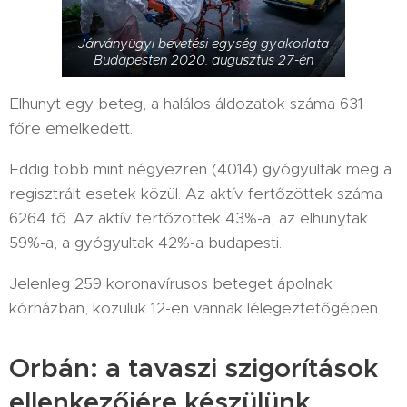
Járványügyi bevetési egység gyakorlata
Budapesten 2020. augusztus 27-én
Elhunyt egy beteg, a halálos áldozatok száma 631
főre emelkedett.
Eddig több mint négyezren (4014) gyógyultak meg a
regisztrált esetek közül. Az aktív fertőzöttek száma
6264 fő. Az aktív fertőzöttek 43%-a, az elhunytak
59%-a, a gyógyultak 42%-a budapesti.
Jelenleg 259 koronavírusos beteget ápolnak
kórházban, közülük 12-en vannak lélegeztetőgépen.
Orbán: a tavaszi szigorítások
ellenkezőjére készülünk