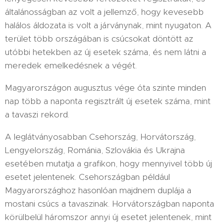
általánosságban az volt a jellemző, hogy kevesebb
halálos áldozata is volt a járványnak, mint nyugaton. A
terület több országában is csúcsokat döntött az
utóbbi hetekben az új esetek száma, és nem látni a
meredek emelkedésnek a végét.
Magyarországon augusztus vége óta szinte minden
nap több a naponta regisztrált új esetek száma, mint
a tavaszi rekord.
A leglátványosabban Csehország, Horvátország,
Lengyelország, Románia, Szlovákia és Ukrajna
esetében mutatja a grafikon, hogy mennyivel több új
esetet jelentenek. Csehországban például
Magyarországhoz hasonlóan majdnem duplája a
mostani csúcs a tavaszinak. Horvátországban naponta
körülbelül háromszor annyi új esetet jelentenek, mint