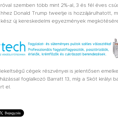
róval szemben több mint 2%-al, 3 és fél éves csú
hhez Donald Trump tweetje is hozzájárulhatott, mi
 kész új kereskedelmi egyezmények megkötésére
rdekeltségű cégek részvényei is jelentősen emelk
házással foglalkozó Barratt 13, míg a Skót királyi 
t el.