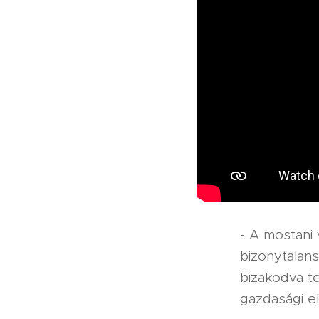
- A mostani
bizonytalan
bizakodva t
gazdasági e