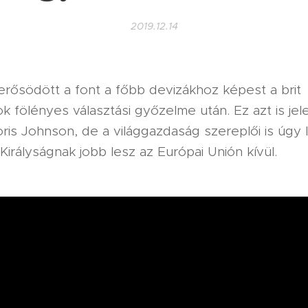
2019.12.14
erősödött a font a főbb devizákhoz képest a brit
k fölényes választási győzelme után. Ez azt is jel
is Johnson, de a világgazdaság szereplői is úgy l
Királyságnak jobb lesz az Európai Unión kívül.