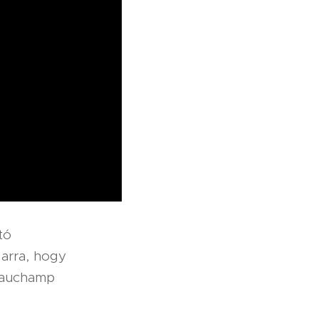
tó
arra, hogy
Beauchamp