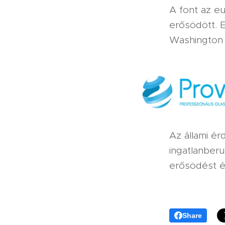
A font az eu
erősödött. E
Washington
Az állami é
ingatlanberu
erősödést ér
Share