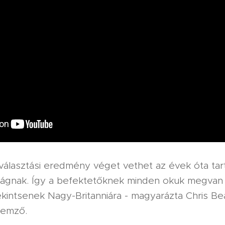
 választási eredmény véget vethet az évek óta tar
ságnak. Így a befektetőknek minden okuk megvan 
ekintsenek Nagy-Britanniára - magyarázta Chris 
lemző.