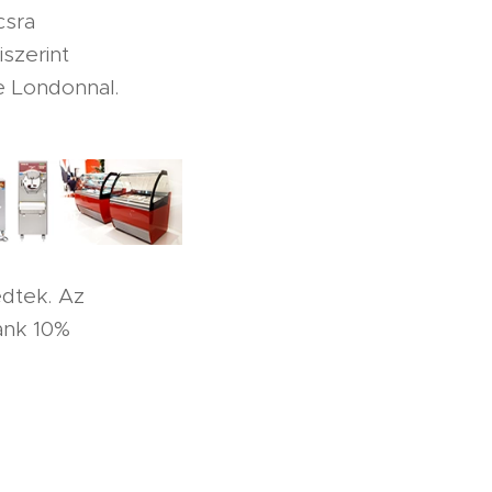
csra
szerint
 Londonnal.
edtek. Az
bank 10%