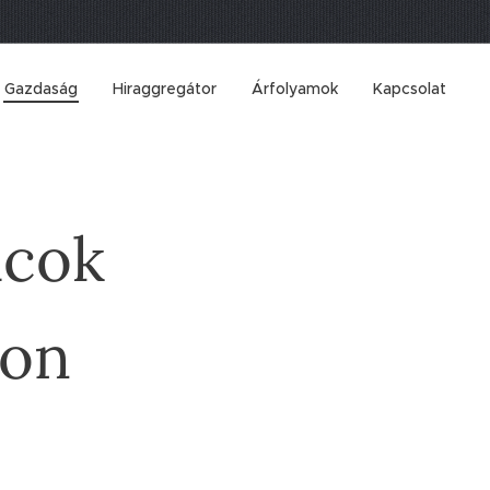
Gazdaság
Hiraggregátor
Árfolyamok
Kapcsolat
acok
son