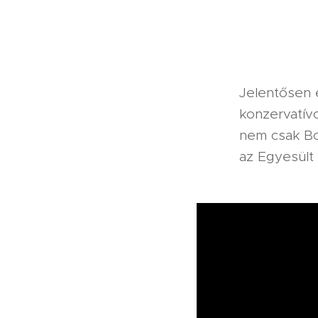
Jelentősen 
konzervatívo
nem csak Bor
az Egyesült 