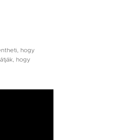
entheti, hogy
átják, hogy