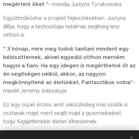
megérteni őket "
- mondja Justyna Tyrakowska
Együttműködve a projekt fejlesztésében, Justyna
állítja, hogy a technológia hatalmas segítség lesz
otthon is.
" 3 hónap, mire meg tudok tanítani mindent egy
bébiszitternek, akivel egyedül otthon merném
hagyni a fiam. Ha egy idegen is megérthetné őt az
én segítségen nélkül, akkor, az nagyon
megkönnyítené az életünket. Fantasztikus volna"
-
meséli Jeremy édesanyja
Ez egy olyan érzés, amit valószínűleg más szülők is
osztanak majd, mert segíti majd a gyermekeiket,
hogy függetlenebb életet élhessenek.