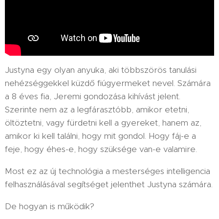
Justyna egy olyan anyuka, aki többszörös tanulási
nehézséggekkel küzdő fiúgyermeket nevel. Számára
a 8 éves fia, Jeremi gondozása kihívást jelent.
Szerinte nem az a legfárasztóbb, amikor etetni,
öltöztetni, vagy fürdetni kell a gyereket, hanem az,
amikor ki kell találni, hogy mit gondol. Hogy fáj-e a
feje, hogy éhes-e, hogy szüksége van-e valamire.
Most ez az új technológia a mesterséges intelligencia
felhasználásával segítséget jelenthet Justyna számára.
De hogyan is működik?