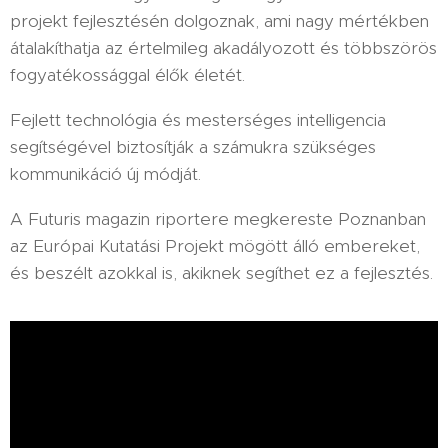
projekt fejlesztésén dolgoznak, ami nagy mértékben
átalakíthatja az értelmileg akadályozott és többszörös
fogyatékossággal élők életét.
Fejlett technológia és mesterséges intelligencia
segítségével biztosítják a számukra szükséges
kommunikáció új módját.
A Futuris magazin riportere megkereste Poznanban
az Európai Kutatási Projekt mögött álló embereket,
és beszélt azokkal is, akiknek segíthet ez a fejlesztés.