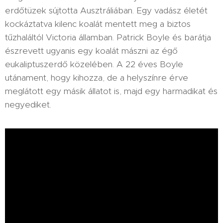
erdőtüzek sújtotta Ausztráliában. Egy vadász életét
kockáztatva kilenc koalát mentett meg a biztos
tűzhaláltól Victoria államban. Patrick Boyle és barátja
észrevett ugyanis egy koalát mászni az égő
eukaliptuszerdő közelében. A 22 éves Boyle
utánament, hogy kihozza, de a helyszínre érve
meglátott egy másik állatot is, majd egy harmadikat és
negyediket.