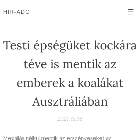
HIR-ADO
Testi épségüket kockára
téve is mentik az
emberek a koalákat
Ausztráliában
2020.01.06
Megállás nélkül mentik az erszényeseket az