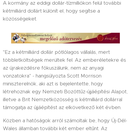
A kormány az eddigi dollár-tízmilliókon felül további
kétmilliárd dollárt különít el, hogy segítse a
közösségeket.
"Ez a kétmilliárd dollár pótlólagos vállalás, mert
többletköltségek merültek fel. Az emberéletekre és
az újrakezdésre fókuszálunk, nem az anyagi
vonzatokra" - hangsúlyozta Scott Morrison
miniszterelnök, aki azt is bejelentette, hogy
létrehoznak egy Nemzeti Bozóttűz-újjáépítési Alapot,
illetve a Brit Nemzetközösség is kétmilliárd dollárral
támogatja az újjáépítést az elkövetkező két évben.
Közben a hatóságok arról számoltak be, hogy Új-Dél-
Wales államban további két ember eltűnt. Az