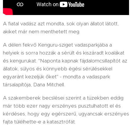
A fiatal vadász azt mondta, sok olyan állatot látott,
akiket már nem menthetett meg.
A délen fekvő Kenguru-sziget vadasparkjába a
helyiek is sorra hozzák a sérült és kiszáradt koalákat
és kengurukat. "Naponta kapnak fájdalomcsillapítót az
állatok, súlyos és könnyebb égési sérülésekkel
egyaránt kezeljük őket" - mondta a vadaspark
társalapítója, Dana Mitchell.
A szakemberek becslései szerint a tüzekben eddig
már több ezer nagy erszényes pusztulhatott el és
kérdéses, hogy egy egérszerű, ugyancsak erszényes
fajta túlélhette-e a katasztrófát.