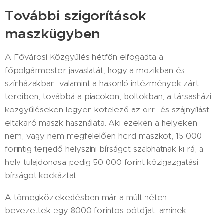
További szigorítások
maszkügyben
A Fővárosi Közgyűlés hétfőn elfogadta a
főpolgármester javaslatát, hogy a mozikban és
színházakban, valamint a hasonló intézmények zárt
tereiben, továbbá a piacokon, boltokban, a társasházi
közgyűléseken legyen kötelező az orr- és szájnyílást
eltakaró maszk használata. Aki ezeken a helyeken
nem, vagy nem megfelelően hord maszkot, 15 000
forintig terjedő helyszíni bírságot szabhatnak ki rá, a
hely tulajdonosa pedig 50 000 forint közigazgatási
bírságot kockáztat.
A tömegközlekedésben már a múlt héten
bevezettek egy 8000 forintos pótdíjat, aminek