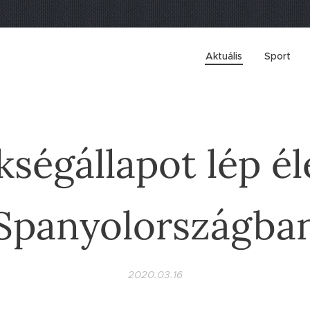
Aktuális
Sport
kségállapot lép él
Spanyolországba
2020.03.16