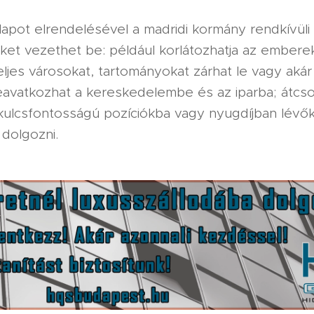
apot elrendelésével a madridi kormány rendkívüli
ket vezethet be: például korlátozhatja az embere
ljes városokat, tartományokat zárhat le vagy aká
eavatkozhat a kereskedelembe és az iparba; átcso
ulcsfontosságú pozíciókba vagy nyugdíjban lévő
 dolgozni.