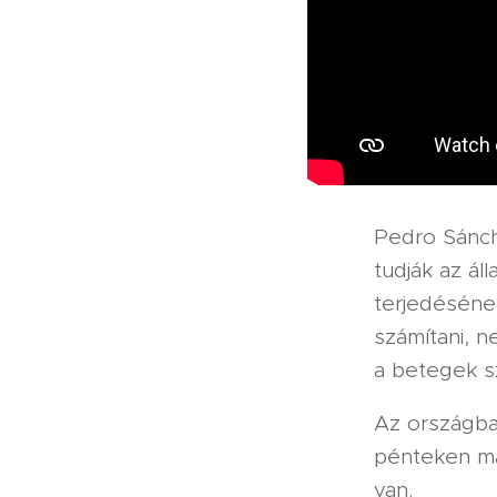
Pedro Sánch
tudják az ál
terjedéséne
számítani, n
a betegek s
Az országban
pénteken már
van.