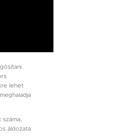
gósítani
ors
re lehet
 meghaladja
k száma,
os áldozata