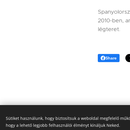
Spanyolorsz
2010-ben, ami
légteret.
Share
Sütiket használunk, hogy biztosítsuk a weboldal megfelelő műkö
hogy a lehető legjobb felhasználói élményt kínáljuk Neked.