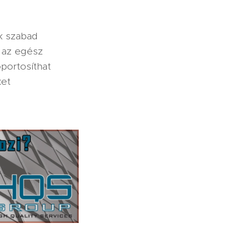
k szabad
r az egész
portosíthat
ket