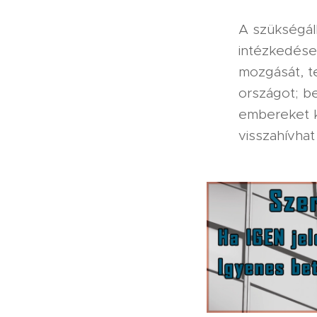
A szükségáll
intézkedése
mozgását, te
országot; b
embereket k
visszahívhat