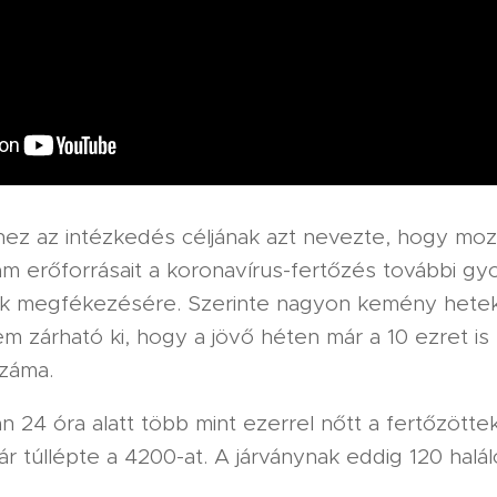
ez az intézkedés céljának azt nevezte, hogy moz
lam erőforrásait a koronavírus-fertőzés további gy
k megfékezésére. Szerinte nagyon kemény hetek
em zárható ki, hogy a jövő héten már a 10 ezret is
záma.
 24 óra alatt több mint ezerrel nőtt a fertőzötte
 túllépte a 4200-at. A járványnak eddig 120 halál