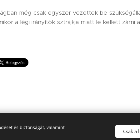
ágban még csak egyszer vezettek be szükségáll
kor a légi irányítók sztrájkja miatt le kellett zárni
dését és biztonságát, valamint
HIR-ADO 2025
Csak a 
Minden jog fenntartva!
Sütik