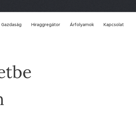
Gazdaság
Hiraggregátor
Árfolyamok
Kapcsolat
etbe
n