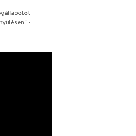
égállapotot
nyülésen" -