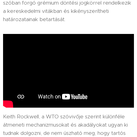
szóban forgó grémium döntési jogkörrel rendelkezik
a kereskedelmi vitákban és kikényszerítheti
határozatainak betartását.
Keith Rockwell, a WTO szóvivője szerint különféle
átmeneti mechanizmusokat és akadályokat ugyan ki
tudnak dolgozni, de nem úszható meg, hogy tartós