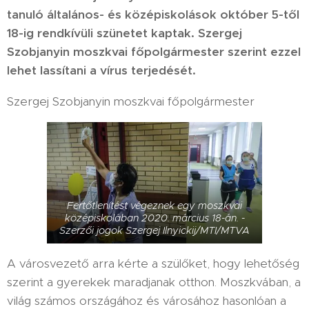
tanuló általános- és középiskolások október 5-től
18-ig rendkívüli szünetet kaptak. Szergej
Szobjanyin moszkvai főpolgármester szerint ezzel
lehet lassítani a vírus terjedését.
Szergej Szobjanyin moszkvai főpolgármester
Fertőtlenítést végeznek egy moszkvai
középiskolában 2020. március 18-án. -
Szerzői jogok Szergej Ilnyickij/MTI/MTVA
A városvezető arra kérte a szülőket, hogy lehetőség
szerint a gyerekek maradjanak otthon. Moszkvában, a
világ számos országához és városához hasonlóan a