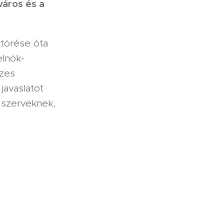
város és a
itörése óta
elnök-
szes
javaslatot
 szerveknek,