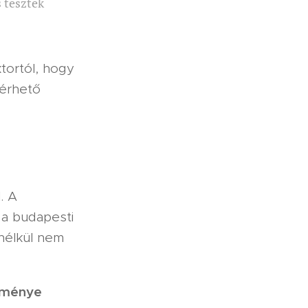
s tesztek
tortól, hogy
férhető
. A
 a budapesti
nélkül nem
edménye