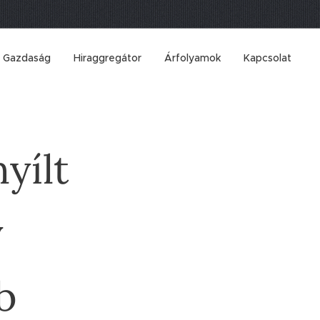
Gazdaság
Hiraggregátor
Árfolyamok
Kapcsolat
yílt
y
b