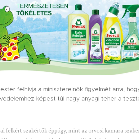
ster felhívja a miniszterelnök figyelmét arra, ho
övedelemhez képest túl nagy anyagi teher a teszt
al felkért szakértők éppúgy, mint az orvosi kamara szak