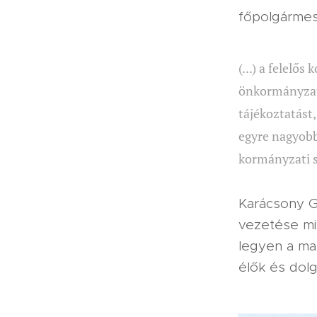
főpolgármest
(...) a felelő
önkormányzat
tájékoztatást
egyre nagyobb
kormányzati s
Karácsony Ge
vezetése mi
legyen a mas
élők és dol