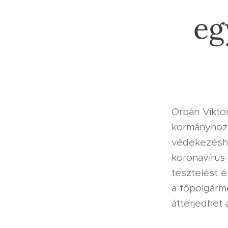
eg
Orbán Vikto
kormányhoz 
védekezéshe
koronavírus
tesztelést 
a főpolgárme
átterjedhet 