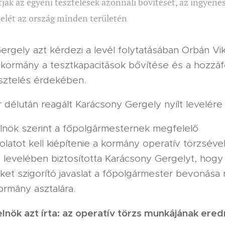
ják az egyéni tesztelések azonnali bővítését, az ingyene
telét az ország minden területén
rgely azt kérdezi a levél folytatásában Orbán Vik
a kormány a tesztkapacitások bővítése és a hozzá
sztelés érdekében.
 délután reagált Karácsony Gergely nyílt levelére
elnök szerint a főpolgármesternek megfelelő
atot kell kiépítenie a kormány operatív törzsével
 levelében biztosította Karácsony Gergelyt, hogy
ket szigorító javaslat a főpolgármester bevonása 
ormány asztalára.
elnök azt írta: az operatív törzs munkájának er