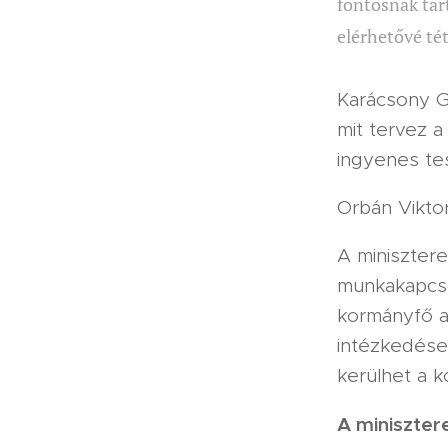
fontosnak tart
elérhetővé té
Karácsony Ge
mit tervez 
ingyenes te
Orbán Viktor
A miniszter
munkakapcsol
kormányfő a
intézkedése
kerülhet a k
A miniszter