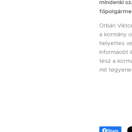
mindenki sz
főpolgármes
Orbán Viktor
a kormány o
helyettes v
információt 
tesz a korm
mit tegyenek
Share