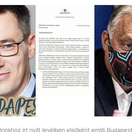
lnökhöz írt nyílt levélben elsőként említi Budapes