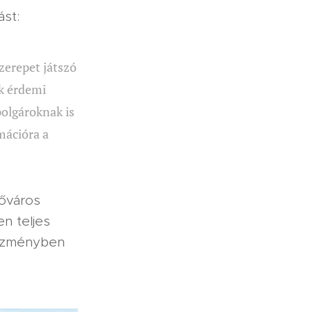
ást:
szerepet játszó
k érdemi
olgároknak is
mációra a
főváros
n teljes
ntézményben