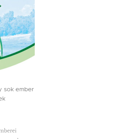
gy sok ember
ek
emberei