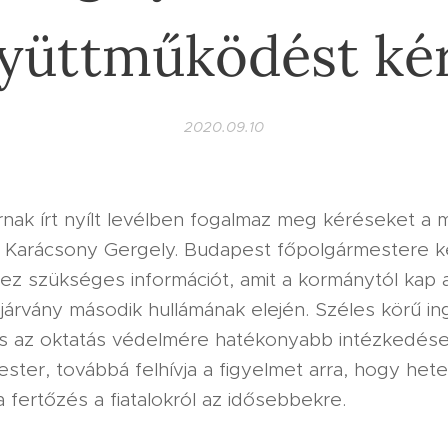
yüttműködést ké
2020.09.10
rnak írt nyílt levélben fogalmaz meg kéréseket a 
Karácsony Gergely. Budapest főpolgármestere ke
z szükséges információt, amit a kormánytól kap a
-járvány második hullámának elején. Széles körű i
és az oktatás védelmére hatékonyabb intézkedése
ster, továbbá felhívja a figyelmet arra, hogy het
a fertőzés a fiatalokról az idősebbekre.