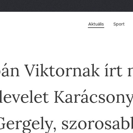
Aktuális
Sport
án Viktornak írt n
levelet Karácson
Gergely, szorosab