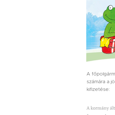
A főpolgárme
számára a j
kifizetése:
A kormány ált