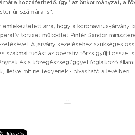
ámára hozzáférhető, így "az önkormányzat, a fő
ter úr számára is".
 emlékeztetett arra, hogy a koronavírus-járvány k
peratív törzset működtet Pintér Sándor miniszter
ezetésével. A járvány kezeléséhez szükséges ös
és szakmai tudást az operatív törzs gyűjti össze, s 
ánynak és a közegészségüggyel foglalkozó állami
, illetve mit ne tegyenek - olvasható a levélben.