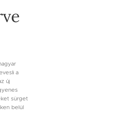
rve
magyar
vesli a
z új
ngyenes
ket sürget
eken belül