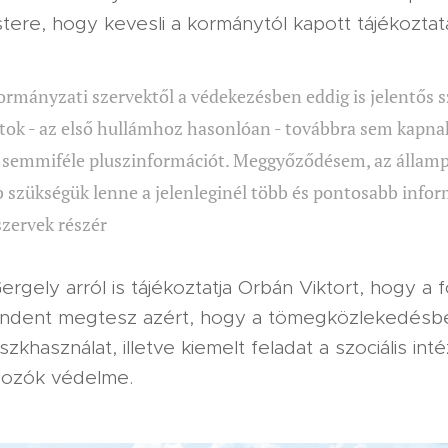
ere, hogy kevesli a kormánytól kapott tájékoztat
s kormányzati szervektől a védekezésben eddig is jelentős 
ok - az első hullámhoz hasonlóan - továbbra sem kapna
, semmiféle pluszinformációt. Meggyőződésem, az államp
 szükségük lenne a jelenleginél több és pontosabb infor
zervek részér
rgely arról is tájékoztatja Orbán Viktort, hogy a 
ndent megtesz azért, hogy a tömegközlekedésbe
zkhasználat, illetve kiemelt feladat a szociális i
gozók védelme.