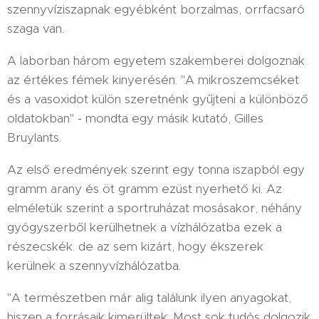
szennyvíziszapnak egyébként borzalmas, orrfacsaró
szaga van.
A laborban három egyetem szakemberei dolgoznak
az értékes fémek kinyerésén. "A mikroszemcséket
és a vasoxidot külön szeretnénk gyűjteni a különböző
oldatokban" - mondta egy másik kutató, Gilles
Bruylants.
Az első eredmények szerint egy tonna iszapból egy
gramm arany és öt gramm ezüst nyerhető ki. Az
elméletük szerint a sportruházat mosásakor, néhány
gyógyszerből kerülhetnek a vízhálózatba ezek a
részecskék. de az sem kizárt, hogy ékszerek
kerülnek a szennyvízhálózatba.
"A természetben már alig találunk ilyen anyagokat,
hiszen a forrásaik kimerültek. Most sok tudós dolgozik