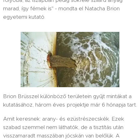
folyóba, az iszapban pedig sokféle szilárd anyag
marad, így fémek is" - mondta el Natacha Brion
egyetemi kutató.
Brion Brüsszel különböző területein gyűjt mintákat a
kutatásához, három éves projektje már 6 hónapja tart.
Amit keresnek: arany- és ezüstrészecskék. Ezek
szabad szemmel nem láthatók, de a tisztítás után
visszamaradt masszában jócskán van belőlük. A