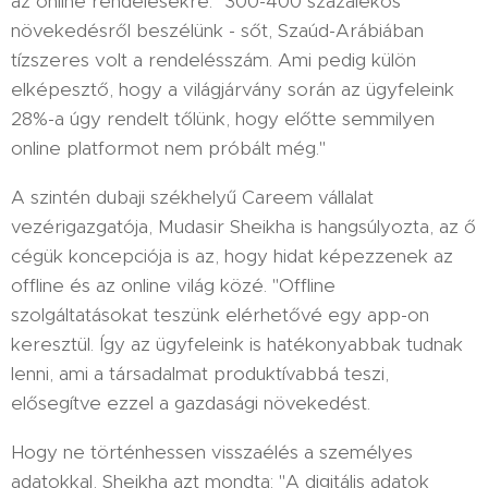
az online rendelésekre. "300-400 százalékos
növekedésről beszélünk - sőt, Szaúd-Arábiában
tízszeres volt a rendelésszám. Ami pedig külön
elképesztő, hogy a világjárvány során az ügyfeleink
28%-a úgy rendelt tőlünk, hogy előtte semmilyen
online platformot nem próbált még."
A szintén dubaji székhelyű Careem vállalat
vezérigazgatója, Mudasir Sheikha is hangsúlyozta, az ő
cégük koncepciója is az, hogy hidat képezzenek az
offline és az online világ közé. "Offline
szolgáltatásokat teszünk elérhetővé egy app-on
keresztül. Így az ügyfeleink is hatékonyabbak tudnak
lenni, ami a társadalmat produktívabbá teszi,
elősegítve ezzel a gazdasági növekedést.
Hogy ne történhessen visszaélés a személyes
adatokkal, Sheikha azt mondta: "A digitális adatok