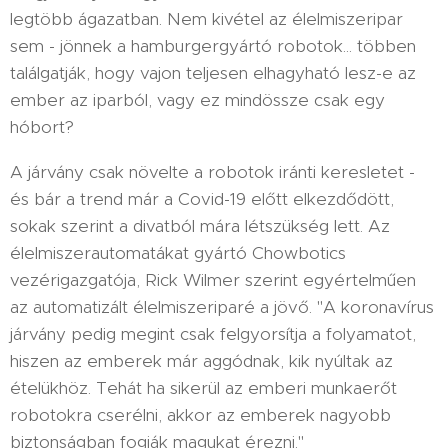
legtöbb ágazatban. Nem kivétel az élelmiszeripar
sem - jönnek a hamburgergyártó robotok... többen
találgatják, hogy vajon teljesen elhagyható lesz-e az
ember az iparból, vagy ez mindössze csak egy
hóbort?
A járvány csak növelte a robotok iránti keresletet -
és bár a trend már a Covid-19 előtt elkezdődött,
sokak szerint a divatból mára létszükség lett. Az
élelmiszerautomatákat gyártó Chowbotics
vezérigazgatója, Rick Wilmer szerint egyértelműen
az automatizált élelmiszeriparé a jövő. "A koronavírus
járvány pedig megint csak felgyorsítja a folyamatot,
hiszen az emberek már aggódnak, kik nyúltak az
ételükhöz. Tehát ha sikerül az emberi munkaerőt
robotokra cserélni, akkor az emberek nagyobb
biztonságban fogják magukat érezni."