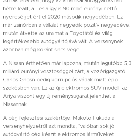
Annak ellenére, hogy az amerikai autógyártás hét
hétre leállt, a Tesla így is 90 millió eurónyi nettó
nyereséget ért el 2020 második negyedében. Ez
már zsinórban a vállalat negyedik pozitív negyedéve,
miután átvette az uralmat a Toyotától és világ
legértékesebb autógyártójává vált. A versenynek
azonban még koránt sincs vége..
A Nissan érthetően már lapozna, miután legutóbb 5,3
milliárd eurónyi veszteséggel zárt, a vezérigazgató
Carlos Ghosn pedig korrupciós vádak miatt épp
szökésben van. Ez az új elektromos SUV modell, az
Ariya viszont egy új reménysugarat jelenthet a
Nissannak.
A cég fejlesztési szakértője, Makoto Fukuda a
versenyhelyzetről azt mondta, "valóban sok jó
autógyártó cég készít elektromos járműveket,