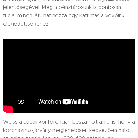
jelentőségével. Még a pénztárosunk is pontosan
tudja, miben járulhat hozzá egy kattintás a vevőink
elégedettségéhez."
Weiss a dubaji konferencián beszámolt arról is, hogy a
koronavírus-járvány meglehetősen kedvezően hatott