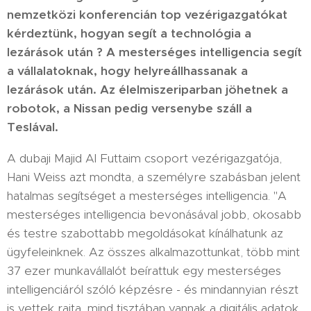
nemzetközi konferencián top vezérigazgatókat
kérdeztünk, hogyan segít a technológia a
lezárások után ? A mesterséges intelligencia segít
a vállalatoknak, hogy helyreállhassanak a
lezárások után. Az élelmiszeriparban jöhetnek a
robotok, a Nissan pedig versenybe száll a
Teslával.
A dubaji Majid Al Futtaim csoport vezérigazgatója,
Hani Weiss azt mondta, a személyre szabásban jelent
hatalmas segítséget a mesterséges intelligencia. "A
mesterséges intelligencia bevonásával jobb, okosabb
és testre szabottabb megoldásokat kínálhatunk az
ügyfeleinknek. Az összes alkalmazottunkat, több mint
37 ezer munkavállalót beírattuk egy mesterséges
intelligenciáról szóló képzésre - és mindannyian részt
is vettek rajta, mind tisztában vannak a digitális adatok