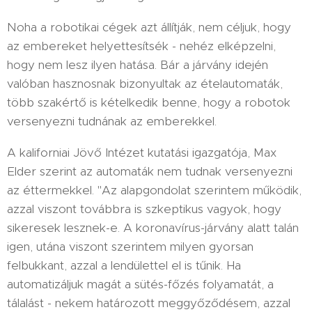
Noha a robotikai cégek azt állítják, nem céljuk, hogy
az embereket helyettesítsék - nehéz elképzelni,
hogy nem lesz ilyen hatása. Bár a járvány idején
valóban hasznosnak bizonyultak az ételautomaták,
több szakértő is kételkedik benne, hogy a robotok
versenyezni tudnának az emberekkel.
A kaliforniai Jövő Intézet kutatási igazgatója, Max
Elder szerint az automaták nem tudnak versenyezni
az éttermekkel. "Az alapgondolat szerintem működik,
azzal viszont továbbra is szkeptikus vagyok, hogy
sikeresek lesznek-e. A koronavírus-járvány alatt talán
igen, utána viszont szerintem milyen gyorsan
felbukkant, azzal a lendülettel el is tűnik. Ha
automatizáljuk magát a sütés-főzés folyamatát, a
tálalást - nekem határozott meggyőződésem, azzal