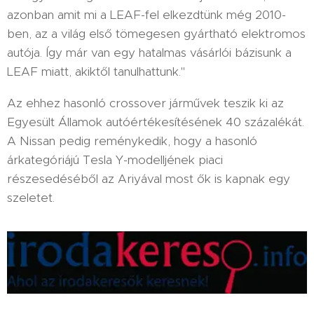
azonban amit mi a LEAF-fel elkezdtünk még 2010-
ben, az a világ első tömegesen gyártható elektromos
autója. Így már van egy hatalmas vásárlói bázisunk a
LEAF miatt, akiktől tanulhattunk."
Az ehhez hasonló crossover járművek teszik ki az
Egyesült Államok autóértékesítésének 40 százalékát.
A Nissan pedig reménykedik, hogy a hasonló
árkategóriájú Tesla Y-modelljének piaci
részesedéséből az Ariyával most ők is kapnak egy
szeletet.