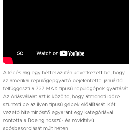
A lépés alig egy héttel azután következett be, hogy
az amerikai repülőgépgyártó bejelentette: januártól
felfüggeszti a 737 MAX típusú repülőgépek gyártását.
Az óriásvállalat azt is közölte, hogy átmeneti időre
szünteti be az ilyen típusú gépek előállítását. Két
vezető hitelminősítő egyaránt egy kategóriával
rontotta a Boeing hosszú- és rövidtávú
adósbesorolását múlt héten.