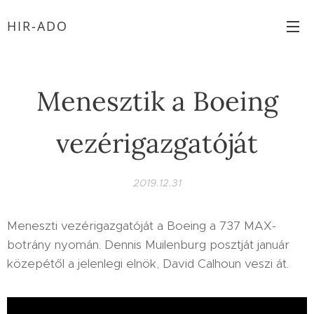
HIR-ADO
Menesztik a Boeing
vezérigazgatóját
2019.12.31
Meneszti vezérigazgatóját a Boeing a 737 MAX-
botrány nyomán. Dennis Muilenburg posztját január
közepétől a jelenlegi elnök, David Calhoun veszi át.