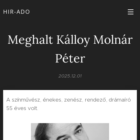
HIR-ADO
Meghalt Kálloy Molnár
Péter
2025.12.01
A színművész, énekes, zenész, rendező, drámaíró
55 éves volt.