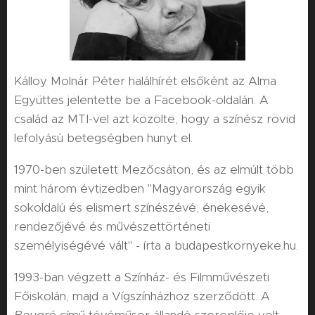
Kálloy Molnár Péter halálhírét elsőként az Alma
Együttes jelentette be a Facebook-oldalán. A
család az MTI-vel azt közölte, hogy a színész rövid
lefolyású betegségben hunyt el.
1970-ben született Mezőcsáton, és az elmúlt több
mint három évtizedben "Magyarország egyik
sokoldalú és elismert színészévé, énekesévé,
rendezőjévé és művészettörténeti
személyiségévé vált" - írta a budapestkornyeke.hu.
1993-ban végzett a Színház- és Filmművészeti
Főiskolán, majd a Vígszínházhoz szerződött. A