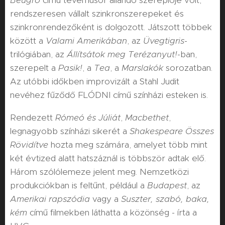
Beugró
című tévéműsor állandó szereplője volt,
rendszeresen vállalt szinkronszerepeket és
szinkronrendezőként is dolgozott. Játszott többek
között a
Valami Amerikában
, az
Üvegtigris
-
trilógiában, az
Állítsátok meg Terézanyut!
-ban,
szerepelt a
Pasik!
, a
Tea
, a
Marslakók
sorozatban.
Az utóbbi időkben improvizált a Stahl Judit
nevéhez fűződő FLÓDNI című színházi esteken is.
Rendezett
Rómeó és Júliát
,
Macbethet
,
legnagyobb színházi sikerét a
Shakespeare Összes
Rövidítve
hozta meg számára, amelyet több mint
két évtized alatt hatszáznál is többször adtak elő.
Három szólólemeze jelent meg. Nemzetközi
produkciókban is feltűnt, például a
Budapest
, az
Amerikai rapszódia
vagy a
Suszter, szabó, baka,
kém
című filmekben láthatta a közönség - írta a