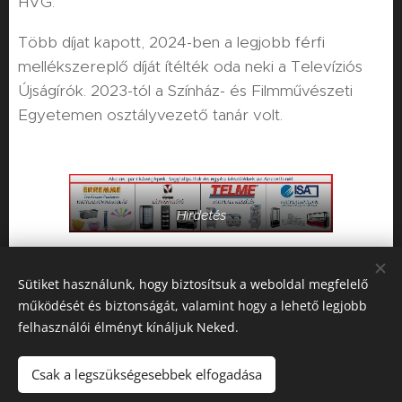
HVG.
Több díjat kapott, 2024-ben a legjobb férfi
mellékszereplő díját ítélték oda neki a Televíziós
Újságírók. 2023-tól a Színház- és Filmművészeti
Egyetemen osztályvezető tanár volt.
Hirdetés
Share
Sütiket használunk, hogy biztosítsuk a weboldal megfelelő
működését és biztonságát, valamint hogy a lehető legjobb
felhasználói élményt kínáljuk Neked.
Csak a legszükségesebbek elfogadása