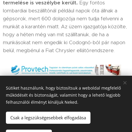
termelése is veszélybe került.
Egy fontos
lombardiai beszállítónál például napok óta állnak a
gépsorok, mert 600 dolgozója nem tudja felvenni a
munkát a karantén miatt. Az üzem igazgatója közölte,
hogy a héten még van mit szállítaniuk, de ha a
munkásokat nem engedik ki Codognó-ból pár napon
belül, megbénul a Fiat Chrysler ellátórendszere.
Sütiket használunk, hogy biztosítsuk a weboldal megfelelő
Share
működését és biztonságát, valamint hogy a lehető legjobb
felhasználói élményt kínáljuk Neked.
Csak a legszükségesebbek elfogadása
HIR-ADO 2025