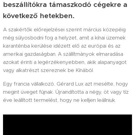
beszállítókra támaszkodó cégekre a
következő hetekben.
A szakértők előrejelzései szerint március közepéig
még súlyosbodni fog a helyzet, amit a kínai üzemek
karanténba kerülése idézett elő az európai és az
amerikai gazdaságban. A szállítmányok elmaradása
azokat érinti a legérzékenyebben, akik alapanyagot
vagy alkatrészt szereznek be Kínából.
Egy francia vállalkozó, Gérard Lux azt mesélte, hogy
megint üveget fújnak. Újraindította a négy, öt vagy tíz
éve leállított termelést, hogy ne kelljen leállniuk.