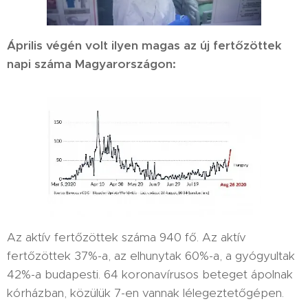
Április végén volt ilyen magas az új fertőzöttek
napi száma Magyarországon:
Az aktív fertőzöttek száma 940 fő. Az aktív
fertőzöttek 37%-a, az elhunytak 60%-a, a gyógyultak
42%-a budapesti. 64 koronavírusos beteget ápolnak
kórházban, közülük 7-en vannak lélegeztetőgépen.