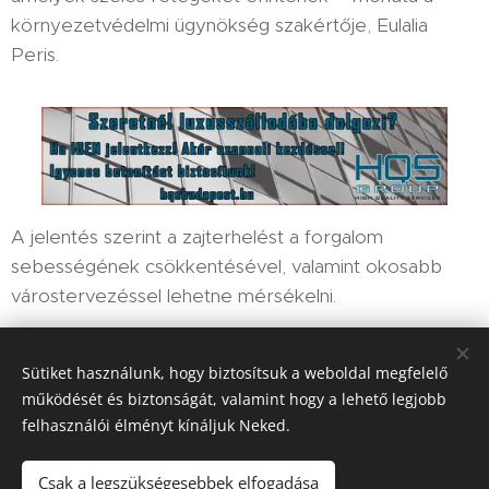
környezetvédelmi ügynökség szakértője, Eulalia
Peris.
A jelentés szerint a zajterhelést a forgalom
sebességének csökkentésével, valamint okosabb
várostervezéssel lehetne mérsékelni.
Sütiket használunk, hogy biztosítsuk a weboldal megfelelő
Share
működését és biztonságát, valamint hogy a lehető legjobb
felhasználói élményt kínáljuk Neked.
Csak a legszükségesebbek elfogadása