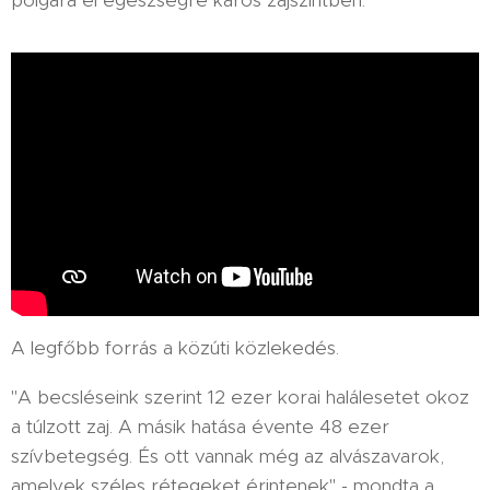
polgára él egészségre káros zajszintben.
A legfőbb forrás a közúti közlekedés.
"A becsléseink szerint 12 ezer korai halálesetet okoz
a túlzott zaj. A másik hatása évente 48 ezer
szívbetegség. És ott vannak még az alvászavarok,
amelyek széles rétegeket érintenek" - mondta a