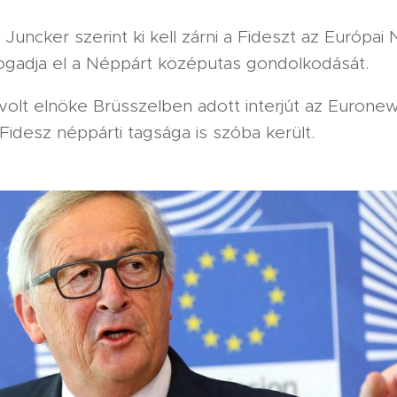
Juncker szerint ki kell zárni a Fideszt az Európai
ogadja el a Néppárt középutas gondolkodását.
volt elnöke Brüsszelben adott interjút az Eurone
idesz néppárti tagsága is szóba került.