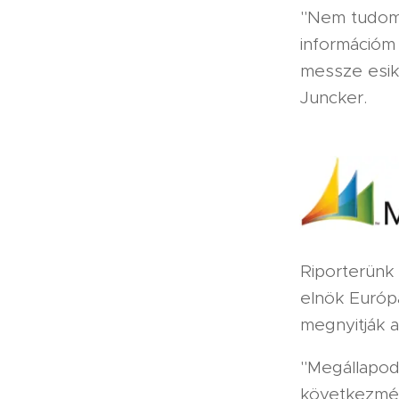
"Nem tudom,
információm 
messze esik
Juncker.
Riporterünk 
elnök Európ
megnyitják a
"Megállapodt
következmén