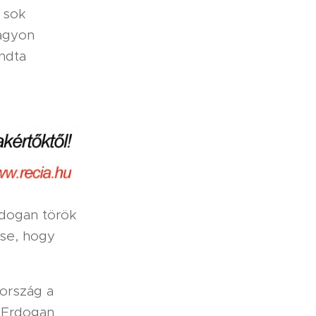
 sok
nagyon
ndta
rdogan török
ése, hogy
kország a
 Erdogan