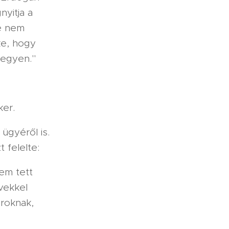
yitja a
e nem
ke, hogy
legyen."
ker.
ügyéről is.
t felelte:
em tett
vekkel
aroknak,