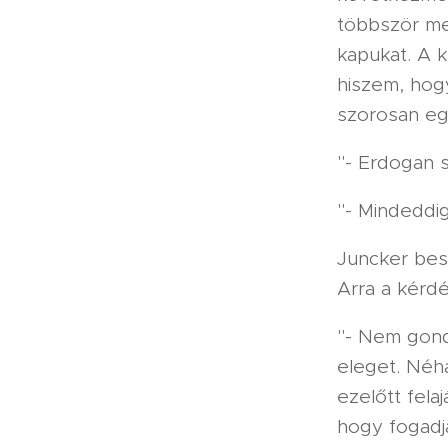
többször me
kapukat. A 
hiszem, hog
szorosan eg
"- Erdogan 
"- Mindeddig
Juncker bes
Arra a kérdés
"- Nem gond
eleget. Néhá
ezelőtt fel
hogy fogadja