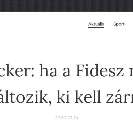
Aktuális
Sport
cker: ha a Fidesz
áltozik, ki kell zár
2020.01.24