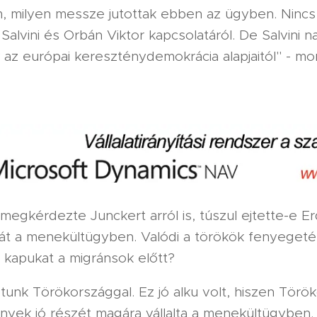
 milyen messze jutottak ebben az ügyben. Nincs
Salvini és Orbán Viktor kapcsolatáról. De Salvini 
 az európai kereszténydemokrácia alapjaitól" - mo
megkérdezte Junckert arról is, túszul ejtette-e E
át a menekültügyben. Valódi a törökök fenyeget
 kapukat a migránsok előtt?
unk Törökországgal. Ez jó alku volt, hiszen Törö
yek jó részét magára vállalta a menekültügyben.