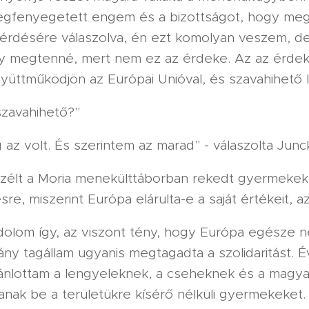
gfenyegetett engem és a bizottságot, hogy megn
kérdésére válaszolva, én ezt komolyan veszem, d
y megtenné, mert nem ez az érdeke. Az az érde
yüttműködjön az Európai Unióval, és szavahihető 
szavahihető?"
 az volt. És szerintem az marad" - válaszolta Junc
zélt a Moria menekülttáborban rekedt gyermekek 
re, miszerint Európa elárulta-e a saját értékeit, az
olom így, az viszont tény, hogy Európa egésze n
ny tagállam ugyanis megtagadta a szolidaritást. É
ajánlottam a lengyeleknek, a cseheknek és a magy
nak be a területükre kísérő nélküli gyermekeket.