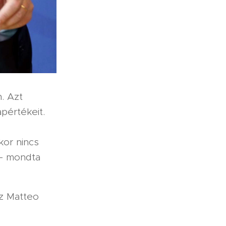
. Azt
pértékeit.
or nincs
 - mondta
sz Matteo