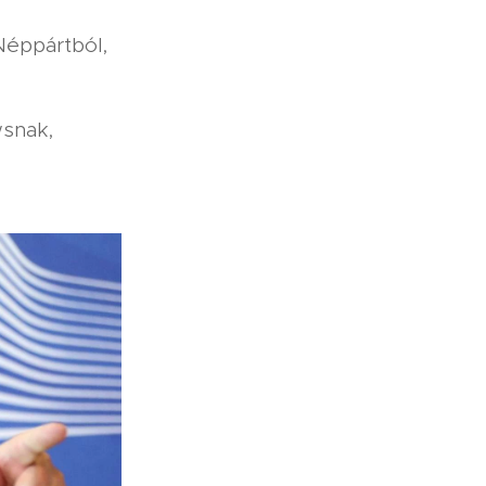
 Néppártból,
wsnak,