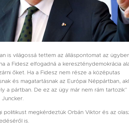
an is világossá tettem az álláspontomat az ügyben
ha a Fidesz elfogadná a kereszténydemokrácia ala
 zárni őket. Ha a Fidesz nem része a középutas
nak és magatartásnak az Európai Néppártban, akk
ly a pártban. De ez az ügy már nem rám tartozik"
 Juncker.
i politikust megkérdeztük Orbán Viktor és az ola
edéséről is.