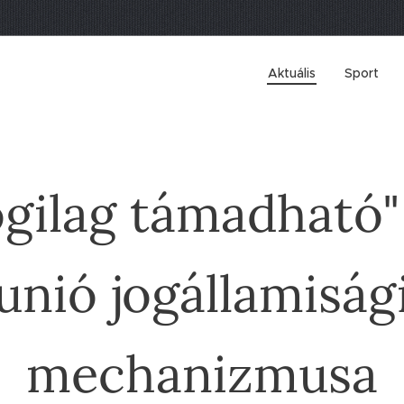
Aktuális
Sport
ogilag támadható"
unió jogállamiság
mechanizmusa