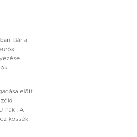
ban. Bár a
 eurós
gyezése
yok
adása előtt.
 zöld
U-nak . A
hoz kössék.