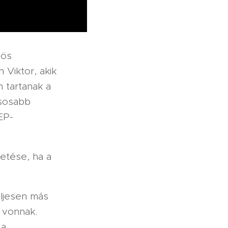
zös
 Viktor, akik
 tartanak a
ásosabb
EP-
etése, ha a
ljesen más
á vonnak.
 a