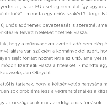
yerteseit, ha az EU esetleg nem utal. Így ugyani
büntetnék" - mondta egy uniós szakértő, Jorge N
 új uniós adónemek bevezetését is szeretné, ame
kítésre felvett hiteleket fizetnék vissza.
juk, hogy a műanyagokra kivetett adó nem elég é
égvállalásra van szükség a kormányoktól azért, ho
ilyen saját forrást hozhat létre az unió, amellyel st
 módon fizethetik vissza a hiteleket" - mondta eg
képviselő, Jan Olbrycht.
ttól is tartanak, hogy a költségvetés nagysága m
en sok probléma less a végrehajtásnál és a kifiz
gy az országoknak már az eddigi uniós források