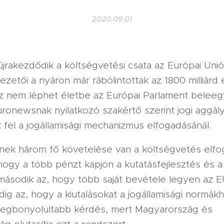
2020.09.01
jrakezdődik a költségvetési csata az Európai Unió
ezetői a nyáron már rábólintottak az 1800 milliárd
z nem léphet életbe az Európai Parlament belee
uronewsnak nyilatkozó szakértő szerint jogi aggál
fel a jogállamisági mechanizmus elfogadásánál.
nek három fő követelése van a költségvetés elfog
hogy a több pénzt kapjon a kutatásfejlesztés és a
második az, hogy több saját bevétele legyen az E
ig az, hogy a kiutalásokat a jogállamisági normák
 legbonyolultabb kérdés, mert Magyarország és