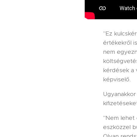
"Ez kulcské
értékekről i
nem egyezne
költségveté
kérdések a 
képviselő.
Ugyanakkor 
kifizetéseke
"Nem lehet 
eszközzel bü
Olyan rendsz