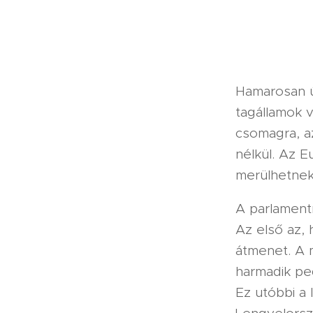
Hamarosan ú
tagállamok v
csomagra, a
nélkül. Az E
merülhetnek 
A parlament
Az első az, 
átmenet. A 
harmadik ped
Ez utóbbi a