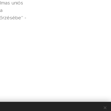
almas uniós
 a
nőrzésébe" -