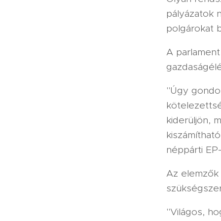
pályázatok n
polgárokat 
A parlament
gazdaságélén
"Úgy gondol
kötelezetts
kiderüljön, m
kiszámítható
néppárti EP-
Az elemzők a
szükségszerű
"Világos, ho