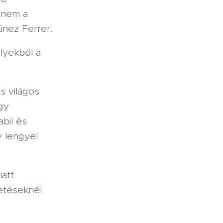
s nem a
únez Ferrer.
lyekből a
s világos
gy
abil és
y lengyel
iatt
etéseknél.