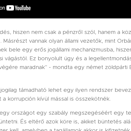
rdés, hiszen nem csak a pénzről szól, hanem a kö
s. Másrészt vannak olyan állami vezetők, mint Orbán
k bele egy erős jogállami mechanizmusba, hiszen
si vágástól. Ez bonyolult ügy és a legellentmond
végére maradnak" - mondta egy német zöldpárti 
jogilag támadható lehet egy ilyen rendszer bevez
t a korrupción kívül mással is összekötnék.
egy országot egy szabály megszegéséért egy te
ntetni. És eltérő azok köre is, akiket büntetés al
er kell, amelyben a tagállamok akkor is kifizetnék