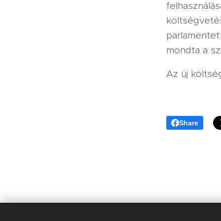
felhasználás
költségveté
parlamentet
mondta a sz
Az új költs
Share