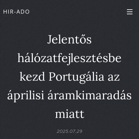
HIR-ADO
Jelentős
hálózatfejlesztésbe
kezd Portugália az
áprilisi áramkimaradás
miatt
2025.07.29