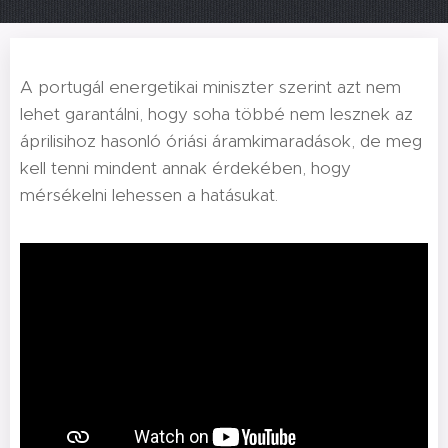
A portugál energetikai miniszter szerint azt nem
lehet garantálni, hogy soha többé nem lesznek az
áprilisihoz hasonló óriási áramkimaradások, de meg
kell tenni mindent annak érdekében, hogy
mérsékelni lehessen a hatásukat.