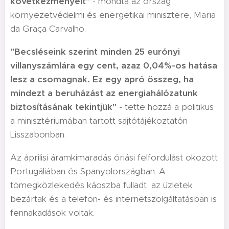
következményeit"
- mondta az ország
környezetvédelmi és energetikai minisztere, Maria
da Graça Carvalho.
"Becsléseink szerint minden 25 eurónyi
villanyszámlára egy cent, azaz 0,04%-os hatása
lesz a csomagnak. Ez egy apró összeg, ha
mindezt a beruházást az energiahálózatunk
biztosításának tekintjük"
- tette hozzá a politikus
a minisztériumában tartott sajtótájékoztatón
Lisszabonban.
Az áprilisi áramkimaradás óriási felfordulást okozott
Portugáliában és Spanyolországban. A
tömegközlekedés káoszba fulladt, az üzletek
bezártak és a telefon- és internetszolgáltatásban is
fennakadások voltak.