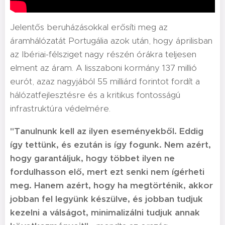
Jelentős beruházásokkal erősíti meg az
áramhálózatát Portugália azok után, hogy áprilisban
az Ibériai-félsziget nagy részén órákra teljesen
elment az áram. A lisszaboni kormány 137 millió
eurót, azaz nagyjából 55 milliárd forintot fordít a
hálózatfejlesztésre és a kritikus fontosságú
infrastruktúra védelmére.
"Tanulnunk kell az ilyen eseményekből. Eddig
így tettünk, és ezután is így fogunk. Nem azért,
hogy garantáljuk, hogy többet ilyen ne
fordulhasson elő, mert ezt senki nem ígérheti
meg. Hanem azért, hogy ha megtörténik, akkor
jobban fel legyünk készülve, és jobban tudjuk
kezelni a válságot, minimalizálni tudjuk annak