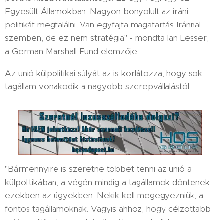
Egyesült Államokban. Nagyon bonyolult az iráni
politikát megtalálni. Van egyfajta magatartás Iránnal
szemben, de ez nem stratégia" - mondta Ian Lesser,
a German Marshall Fund elemzője.
Az unió külpolitikai súlyát az is korlátozza, hogy sok
tagállam vonakodik a nagyobb szerepvállalástól.
"Bármennyire is szeretne többet tenni az unió a
külpolitikában, a végén mindig a tagállamok döntenek
ezekben az ügyekben. Nekik kell megegyezniük, a
fontos tagállamoknak. Vagyis ahhoz, hogy célzottabb