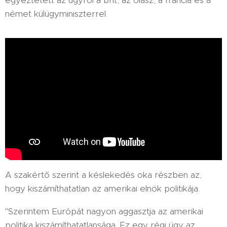
egyeztetett az ügyről a brit, az olasz, a francia és a
német külügyminiszterrel.
A szakértő szerint a késlekedés oka részben az,
hogy kiszámíthatatlan az amerikai elnök politikája.
"Szerintem Európát nagyon aggasztja az amerikai
politika kiszámíthatatlansága. Ez egy régi ügy az