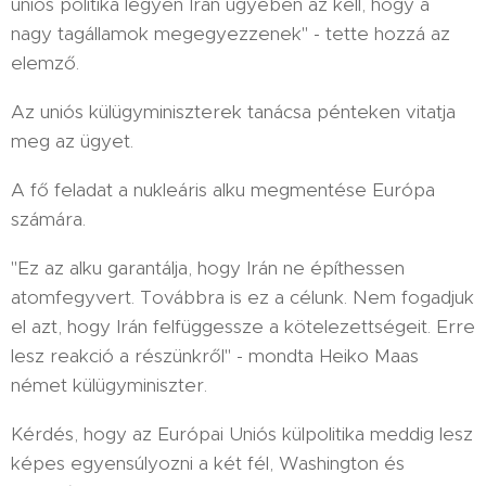
uniós politika legyen Irán ügyében az kell, hogy a
nagy tagállamok megegyezzenek" - tette hozzá az
elemző.
Az uniós külügyminiszterek tanácsa pénteken vitatja
meg az ügyet.
A fő feladat a nukleáris alku megmentése Európa
számára.
"Ez az alku garantálja, hogy Irán ne építhessen
atomfegyvert. Továbbra is ez a célunk. Nem fogadjuk
el azt, hogy Irán felfüggessze a kötelezettségeit. Erre
lesz reakció a részünkről" - mondta Heiko Maas
német külügyminiszter.
Kérdés, hogy az Európai Uniós külpolitika meddig lesz
képes egyensúlyozni a két fél, Washington és