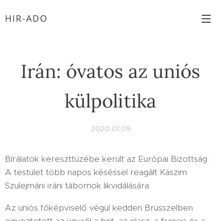
HIR-ADO
Irán: óvatos az uniós
külpolitika
2020.01.09
Bírálatok kereszttüzébe került az Európai Bizottság :
A testület több napos késéssel reagált Kászim
Szulejmáni iráni tábornok likvidálására.
Az uniós főképviselő végül kedden Brüsszelben