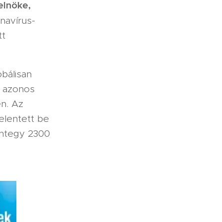
elnöke,
navírus-
tt
obálisan
zt azonos
en. Az
elentett be
integy 2300