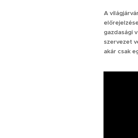
A világjárv
előrejelzése
gazdasági v
szervezet v
akár csak eg