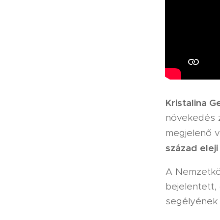
Kristalina G
növekedés z
megjelenő v
század elej
A Nemzetköz
bejelentett,
segélyének 