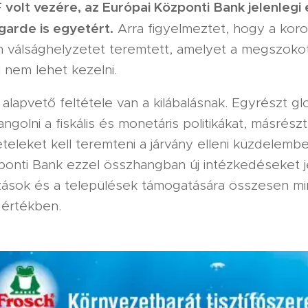
 volt vezére, az Európai Központi Bank jelenlegi 
garde is egyetért.
Arra figyelmeztet, hogy a koro
an válsághelyzetet teremtett, amelyet a megszoko
 nem lehet kezelni.
 alapvető feltétele van a kilábalásnak. Egyrészt gl
angolni a fiskális és monetáris politikákat, másrés
teleket kell teremteni a járvány elleni küzdelemb
ponti Bank ezzel összhangban új intézkedéseket j
kozások és a települések támogatására összesen m
ó értékben.