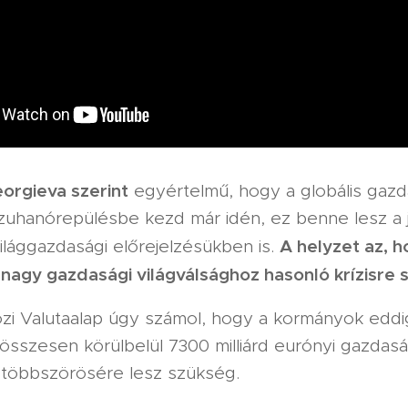
eorgieva szerint
egyértelmű, hogy a globális gazd
uhanórepülésbe kezd már idén, ez benne lesz a 
A helyzet az, h
ilággazdasági előrejelzésükben is.
i nagy gazdasági világválsághoz hasonló krízisre 
i Valutaalap úgy számol, hogy a kormányok eddi
 összesen körülbelül 7300 milliárd eurónyi gazdasá
többszörösére lesz szükség.