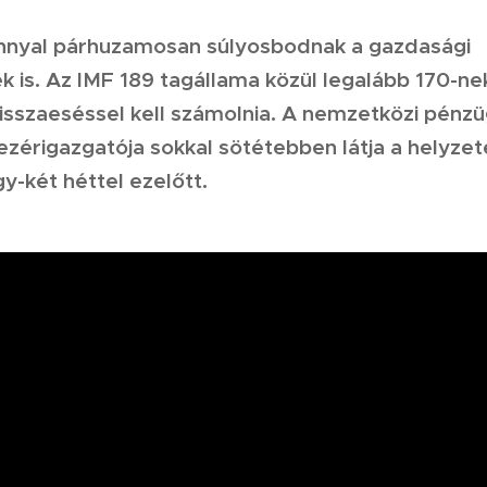
ánnyal párhuzamosan súlyosbodnak a gazdasági
k is. Az IMF 189 tagállama közül legalább 170-ne
isszaeséssel kell számolnia. A nemzetközi pénzü
ezérigazgatója sokkal sötétebben látja a helyzet
y-két héttel ezelőtt.