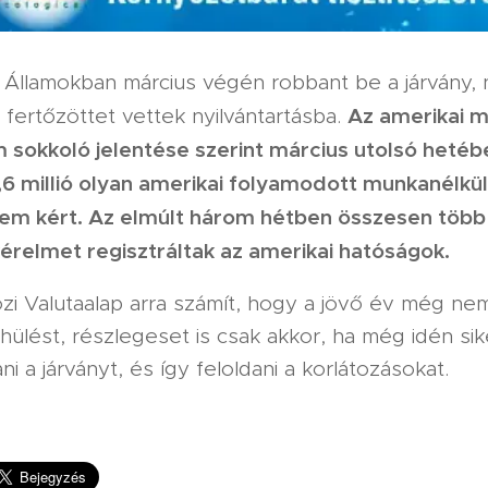
 Államokban március végén robbant be a járvány, 
Az amerikai 
 fertőzöttet vettek nyilvántartásba.
m sokkoló jelentése szerint március utolsó hetéb
,6 millió olyan amerikai folyamodott munkanélkül
em kért. Az elmúlt három hétben összesen több
 kérelmet regisztráltak az amerikai hatóságok.
i Valutaalap arra számít, hogy a jövő év még ne
hülést, részlegeset is csak akkor, ha még idén sik
ni a járványt, és így feloldani a korlátozásokat.