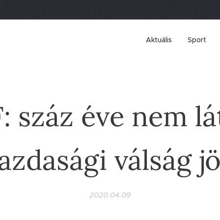
Aktuális
Sport
: száz éve nem lá
azdasági válság j
2020.04.09