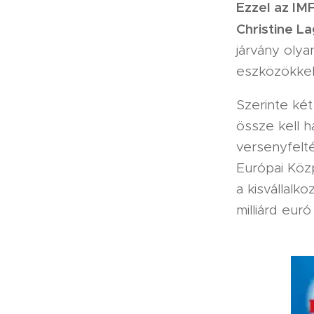
Ezzel az IMF
Christine La
járvány oly
eszközökkel
Szerinte két
össze kell h
versenyfelté
Európai Köz
a kisvállal
milliárd eur