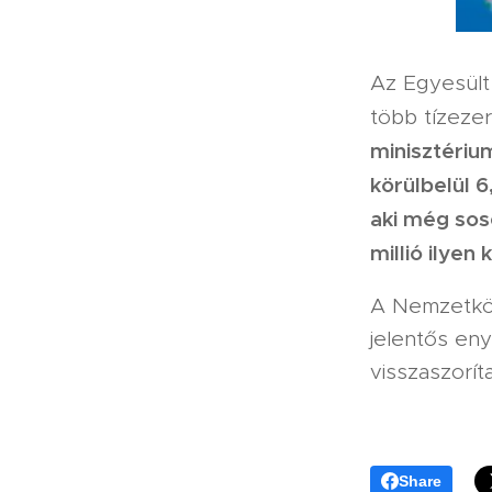
Az Egyesült
több tízezer
minisztériu
körülbelül 6
aki még sos
millió ilyen
A Nemzetköz
jelentős eny
visszaszoríta
Share