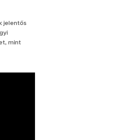
k jelentős
gyi
et, mint