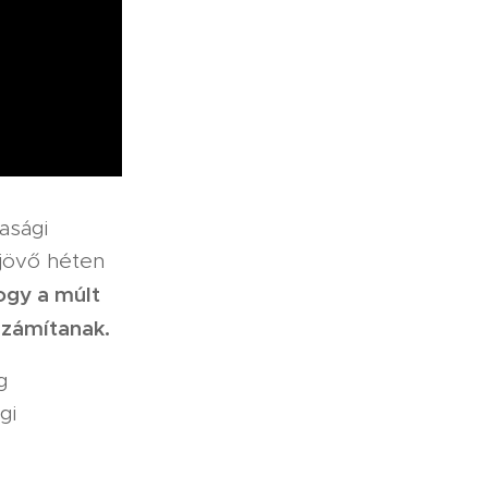
asági
jövő héten
ogy a múlt
számítanak.
g
gi