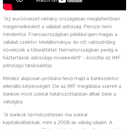
"Az euróövezet néhány országában meglehetősen
megemelkedett a vállalati adósság. Persze nem
mindenhol. Franciaországban például igen magas a
vállalati szektor hitelállománya, és ott valószínűleg
növekszik a tőkeáttétel. Németországban pedig a
háztartások adóssága növekedett" - közölte az IMF
pénzügyi tanácsadója.
Mindez alaposan próbára teszi majd a bankszektor
ellenálló képességét. De az IMF meglátása szerint a
bankok most sokkal határozottabban álltak bele a
válságba.
"A bankok természetesen ma sokkal
kapitalizáltabbak, mint a 2008-as válság idején. A