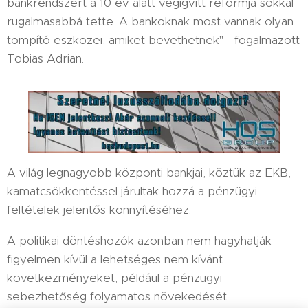
bankrendszert a 10 év alatt végigvitt reformja sokkal
rugalmasabbá tette. A bankoknak most vannak olyan
tompító eszközei, amiket bevethetnek" - fogalmazott
Tobias Adrian.
A világ legnagyobb központi bankjai, köztük az EKB,
kamatcsökkentéssel járultak hozzá a pénzügyi
feltételek jelentős könnyítéséhez.
A politikai döntéshozók azonban nem hagyhatják
figyelmen kívül a lehetséges nem kívánt
következményeket, például a pénzügyi
sebezhetőség folyamatos növekedését.