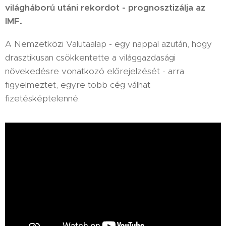
világháború utáni rekordot - prognosztizálja az
IMF.
A Nemzetközi Valutaalap - egy nappal azután, hogy
drasztikusan csökkentette a világgazdasági
növekedésre vonatkozó előrejelzését - arra
figyelmeztet, egyre több cég válhat
fizetésképtelenné.