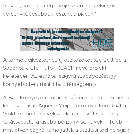
bolygó, hanem a cég jövője számára is előnyös,
versenyképesebbek leszünk a piacon."
A termékfejlesztéshez új eszközöket szerzett be a
Spodriba a Life Fit for REACH nevű projekt
keretében. Az európai szigorú szabályozást így
könnyebb betartani a balti térségben is.
A Balti Környezeti Fórum segíti ennek a projektnek a
lebonyolítását. Agnese Meija-Toropova, koordinátor:
"Sokféle módon igyekszünk a cégeket segíteni, a
tanácsadástól a kisebb pénzügyi segélyekig. Több
mint ötven cégnél támogattuk a tisztítási technológiák