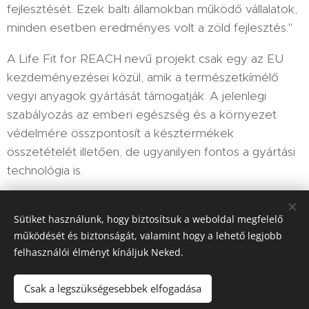
fejlesztését. Ezek balti államokban működő vállalatok,
minden esetben eredményes volt a zöld fejlesztés."
A Life Fit for REACH nevű projekt csak egy az EU
kezdeményezései közül, amik a természetkímélő
vegyi anyagok gyártását támogatják. A jelenlegi
szabályozás az emberi egészség és a környezet
védelmére összpontosít a késztermékek
összetételét illetően, de ugyanilyen fontos a gyártási
technológia is.
Sütiket használunk, hogy biztosítsuk a weboldal megfelelő
Share
működését és biztonságát, valamint hogy a lehető legjobb
felhasználói élményt kínáljuk Neked.
Csak a legszükségesebbek elfogadása