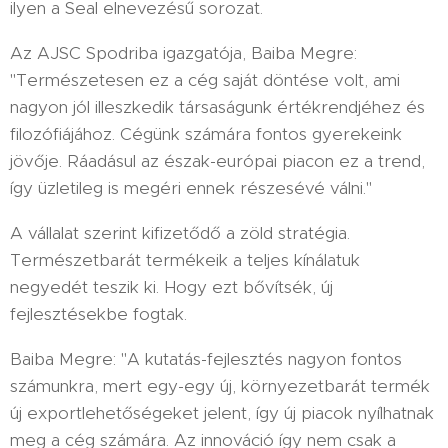
ilyen a Seal elnevezésű sorozat.
Az AJSC Spodriba igazgatója, Baiba Megre:
"Természetesen ez a cég saját döntése volt, ami
nagyon jól illeszkedik társaságunk értékrendjéhez és
filozófiájához. Cégünk számára fontos gyerekeink
jövője. Ráadásul az észak-európai piacon ez a trend,
így üzletileg is megéri ennek részesévé válni."
A vállalat szerint kifizetődő a zöld stratégia.
Természetbarát termékeik a teljes kínálatuk
negyedét teszik ki. Hogy ezt bővítsék, új
fejlesztésekbe fogtak.
Baiba Megre: "A kutatás-fejlesztés nagyon fontos
számunkra, mert egy-egy új, környezetbarát termék
új exportlehetőségeket jelent, így új piacok nyílhatnak
meg a cég számára. Az innováció így nem csak a