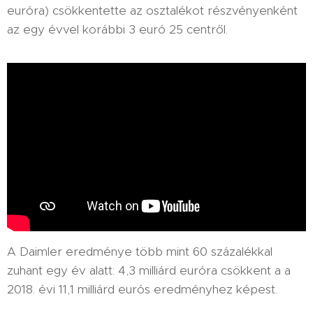
euróra) csökkentette az osztalékot részvényenként
az egy évvel korábbi 3 euró 25 centről.
A Daimler eredménye több mint 60 százalékkal
zuhant egy év alatt: 4,3 milliárd euróra csökkent a a
2018. évi 11,1 milliárd eurós eredményhez képest.