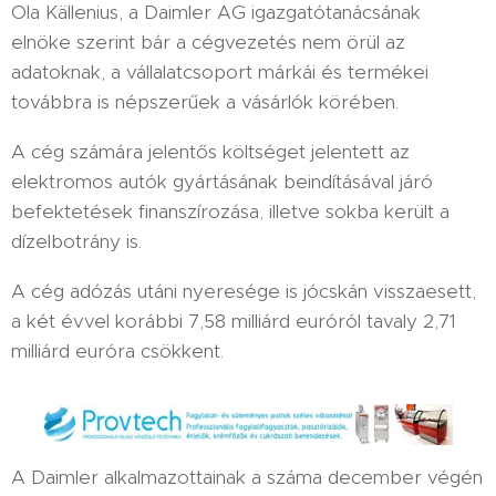
Ola Källenius, a Daimler AG igazgatótanácsának
elnöke szerint bár a cégvezetés nem örül az
adatoknak, a vállalatcsoport márkái és termékei
továbbra is népszerűek a vásárlók körében.
A cég számára jelentős költséget jelentett az
elektromos autók gyártásának beindításával járó
befektetések finanszírozása, illetve sokba került a
dízelbotrány is.
A cég adózás utáni nyeresége is jócskán visszaesett,
a két évvel korábbi 7,58 milliárd euróról tavaly 2,71
milliárd euróra csökkent.
A Daimler alkalmazottainak a száma december végén