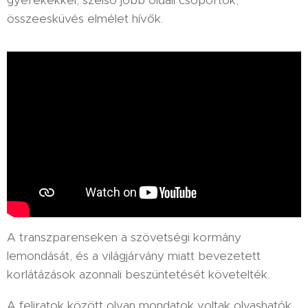
gyerekekkel, szélső jobb oldali csoportok,
összeesküvés elmélet hívők.
A transzparenseken a szövetségi kormány
lemondását, és a világjárvány miatt bevezetett
korlátázások azonnali beszüntetését követelték.
A feliratok között olyan mondatok voltak olvashatók,