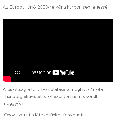
Az Európai Unió 2050-re válna karbon semlegessé.
A bizottság a terv bemutatására meghívta Greta
Thunberg aktivistát is, őt azonban nem sikerült
meggyőzni.
"Önök szerint a létezésünket fenyegeti a