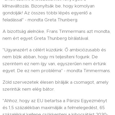
klímaváltozás. Bizonyítsák be, hogy komolyan
gondolják! Az összes többi lépés egyenlő a
feladással" - mondta Greta Thunberg.
A bizottság alelnöke, Frans Timmermans azt mondta,
nem ért egyet Greta Thunberg bírálatával.
"Ugyanazért a célért küzdünk. Ő ambiciózusabb és
nem bízik abban, hogy mi teljesíteni fogunk. De
szerintem ez nem így van, egyszerűen nem értünk
egyet. De ez nem probléma" - mondta Timmermans.
Zöld szervezetek élesen bírálják a csomagot, amely
szerintük nem elég bátor.
"Ahhoz, hogy az EU betartsa a Párizsi Egyezményt
és 1,5 százalékban maximálják a felmelegedést, 65
százalékkal kellene csökkenteni a kibocsátást 2030-