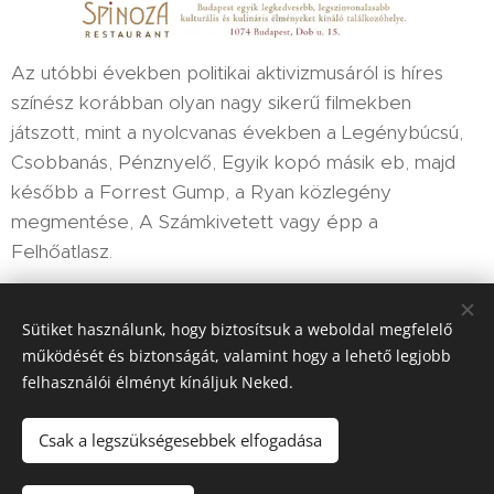
Az utóbbi években politikai aktivizmusáról is híres
színész korábban olyan nagy sikerű filmekben
játszott, mint a nyolcvanas években a Legénybúcsú,
Csobbanás, Pénznyelő, Egyik kopó másik eb, majd
később a Forrest Gump, a Ryan közlegény
megmentése, A Számkivetett vagy épp a
Felhőatlasz.
Sütiket használunk, hogy biztosítsuk a weboldal megfelelő
Share
működését és biztonságát, valamint hogy a lehető legjobb
felhasználói élményt kínáljuk Neked.
Csak a legszükségesebbek elfogadása
HIR-ADO 2025