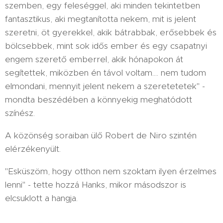
szemben, egy feleséggel, aki minden tekintetben
fantasztikus, aki megtanította nekem, mit is jelent
szeretni, öt gyerekkel, akik bátrabbak, erősebbek és
bölcsebbek, mint sok idős ember és egy csapatnyi
engem szerető emberrel, akik hónapokon át
segítettek, miközben én távol voltam.... nem tudom
elmondani, mennyit jelent nekem a szeretetetek" -
mondta beszédében a könnyekig meghatódott
színész.
A közönség soraiban ülő Robert de Niro szintén
elérzékenyült.
"Esküszöm, hogy otthon nem szoktam ilyen érzelmes
lenni" - tette hozzá Hanks, mikor másodszor is
elcsuklott a hangja.