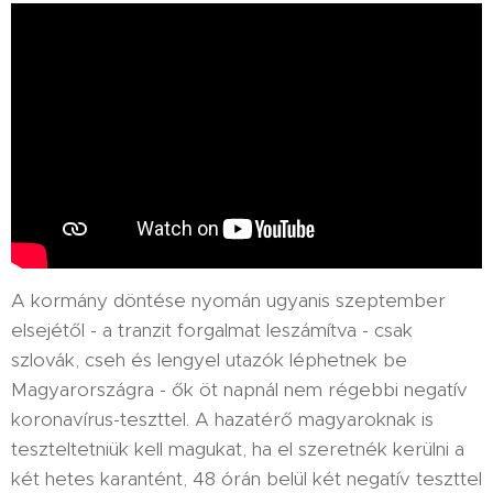
A kormány döntése nyomán ugyanis szeptember
elsejétől - a tranzit forgalmat leszámítva - csak
szlovák, cseh és lengyel utazók léphetnek be
Magyarországra - ők öt napnál nem régebbi negatív
koronavírus-teszttel. A hazatérő magyaroknak is
teszteltetniük kell magukat, ha el szeretnék kerülni a
két hetes karantént, 48 órán belül két negatív teszttel