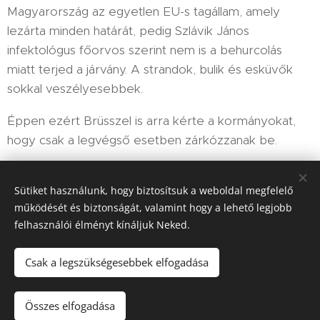
Magyarország az egyetlen EU-s tagállam, amely
lezárta minden határát, pedig Szlávik János
infektológus főorvos szerint nem is a behurcolás
miatt terjed a járvány. A strandok, bulik és esküvők
sokkal veszélyesebbek.
Éppen ezért Brüsszel is arra kérte a kormányokat,
hogy csak a legvégső esetben zárkózzanak be.
Sütiket használunk, hogy biztosítsuk a weboldal megfelelő
Share
működését és biztonságát, valamint hogy a lehető legjobb
felhasználói élményt kínáljuk Neked.
Csak a legszükségesebbek elfogadása
HIR-ADO 2025
Összes elfogadása
Minden jog fenntartva!
Sütik