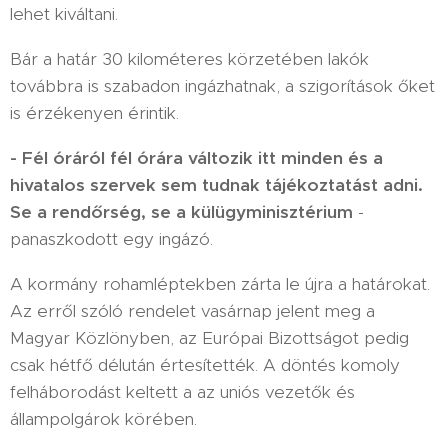
lehet kiváltani.
Bár a határ 30 kilométeres körzetében lakók
továbbra is szabadon ingázhatnak, a szigorítások őket
is érzékenyen érintik.
- Fél óráról fél órára változik itt minden és a
hivatalos szervek sem tudnak tájékoztatást adni.
Se a rendőrség, se a külügyminisztérium
-
panaszkodott egy ingázó.
A kormány rohamléptekben zárta le újra a határokat.
Az erről szóló rendelet vasárnap jelent meg a
Magyar Közlönyben, az Európai Bizottságot pedig
csak hétfő délután értesítették. A döntés komoly
felháborodást keltett a az uniós vezetők és
állampolgárok körében.