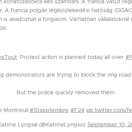
korlátozásokra kell számítani. A francia vasút reg
e. A francia polgári légiközlekedési hatóság (DGAC
 is akadozhat a forgalom. Várhatóan vállalatokná
ók.
nsTout
: Protest action is planned today all over
#F
g demonstrators are trying to block the ring road 
But the police quickly removed them.
e Montreuil
#10septembre
#F24
pic.twitter.com
atrine Lyngsø (@KatrineLyngso)
September 10, 2