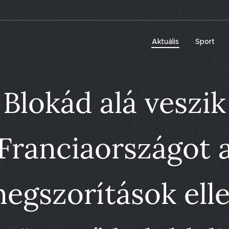
Aktuális
Sport
Blokád alá veszik
Franciaországot 
egszorítások ell