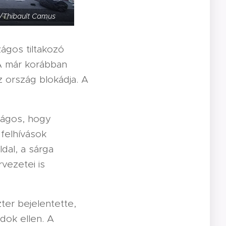
o/Thibault Camus
ágos tiltakozó
A már korábban
z ország blokádja. A
lágos, hogy
 felhívások
ldal, a sárga
vezetei is
ter bejelentette,
dok ellen. A