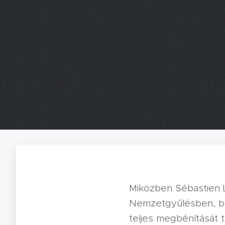
Miközben Sébastien L
Nemzetgyűlésben, bal
teljes megbénítását 