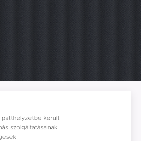
 patthelyzetbe került
ás szolgáltatásainak
égesek