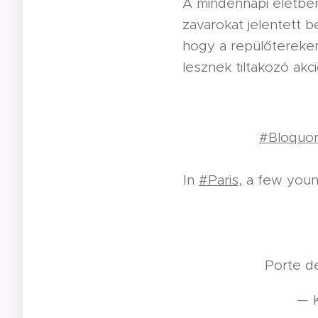
A mindennapi életben 
zavarokat jelentett b
hogy a repülőtereken
lesznek tiltakozó akci
#Bloquo
➡️ In
#Paris
, a few youn
📍Porte d
— K