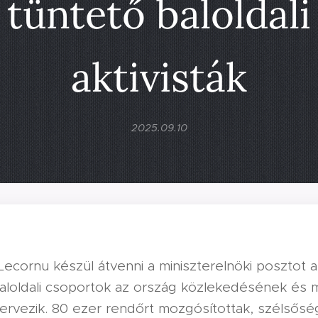
tüntető baloldali
aktivisták
2025.09.10
ecornu készül átvenni a miniszterelnöki posztot a
oldali csoportok az ország közlekedésének és m
tervezik. 80 ezer rendőrt mozgósítottak, szélsős