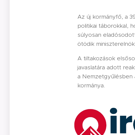
Az új kormányfő, a 3
politikai táborokkal
súlyosan eladósodott 
ötödik miniszterelnö
A tiltakozások elsős
javaslatára adott reak
a Nemzetgyűlésben a
kormánya.