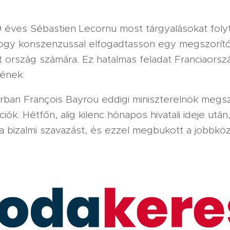
9 éves Sébastien Lecornu most tárgyalásokat foly
, hogy konszenzussal elfogadtasson egy megszorít
ország számára. Ez hatalmas feladat Franciaország 
kének.
orban François Bayrou eddigi miniszterelnök megsz
ciók. Hétfőn, alig kilenc hónapos hivatali ideje utá
 bizalmi szavazást, és ezzel megbukott a jobbkö