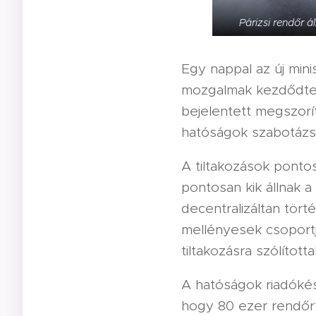
Párizsi rendőr 
Egy nappal az új min
mozgalmak kezdődtek 
bejelentett megszorít
hatóságok szabotázs 
A tiltakozások pont
pontosan kik állnak a 
decentralizáltan törté
mellényesek csoportj
tiltakozásra szólította
A hatóságok riadókés
hogy 80 ezer rendőrt