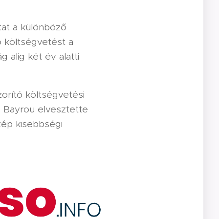
tat a különböző
ó költségvetést a
alig két év alatti
orító költségvetési
n, Bayrou elvesztette
zép kisebbségi