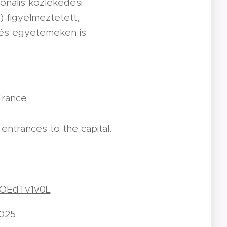
ionális közlekedési
) figyelmeztetett,
l és egyetemeken is
rance
🇫🇷
entrances to the capital.
/NOEdTv1v0L
025