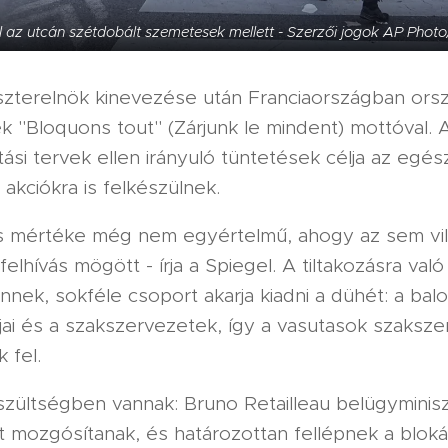
áll az utcán szétdobált szemetesek mellett - Szerzői jogok AP Phot
iszterelnök kinevezése után Franciaországban orsz
"Bloquons tout" (Zárjunk le mindent) mottóval. 
ási tervek ellen irányuló tüntetések célja az egés
akciókra is felkészülnek.
os mértéke még nem egyértelmű, ahogy az sem vi
felhívás mögött - írja a Spiegel. A tiltakozásra való
nnek, sokféle csoport akarja kiadni a dühét: a balo
ai és a szakszervezetek, így a vasutasok szakszer
k fel.
zültségben vannak: Bruno Retailleau belügyminisz
 mozgósítanak, és határozottan fellépnek a bloká