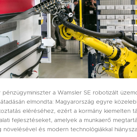
y pénzügyminiszter a Wamsler SE robotizált üzem
átadásán elmondta: Magyarország egyre közelebb
lkoztatás eléréséhez, ezért a kormány kiemelten t
lalati fejlesztéseket, amelyek a munkaerő megtartá
 növelésével és modern technológiákkal hiánysz