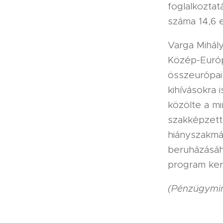
foglalkoztat
száma 14,6 e
Varga Mihály
Közép-Európ
összeurópai 
kihívásokra 
közölte a mi
szakképzett
hiányszakmáka
beruházásáh
program keret
(Pénzügymin