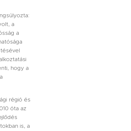
ngsúlyozta:
olt, a
ósság a
thatósága
ntésével
lkoztatási
nti, hogy a
 a
ági régió és
010 óta az
ejlődés
okban is, a