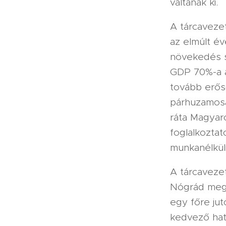
váltanak ki.
A tárcaveze
az elmúlt é
növekedés s
GDP 70%-a a
tovább erős
párhuzamosa
ráta Magyaro
foglalkoztat
munkanélküli
A tárcavezet
Nógrád megy
egy főre ju
kedvező hat