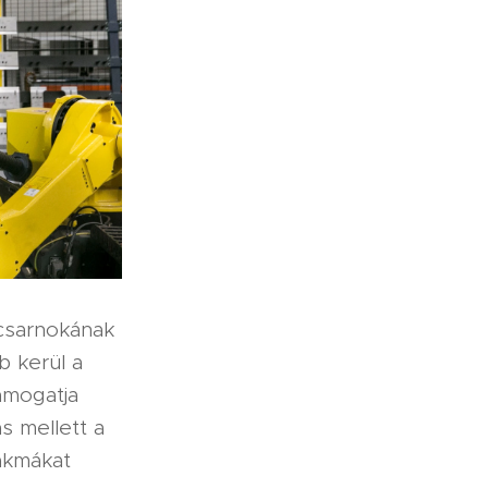
csarnokának
 kerül a
ámogatja
s mellett a
akmákat