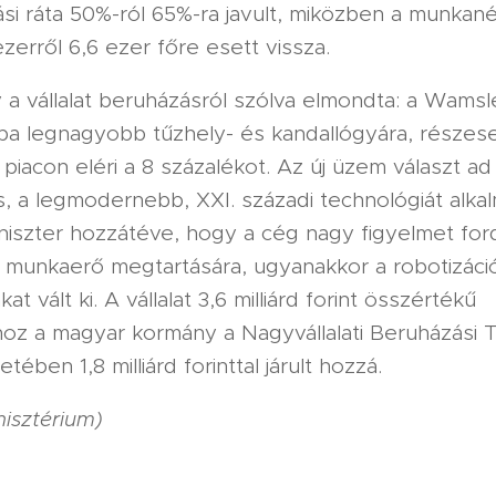
ási ráta 50%-ról 65%-ra javult, miközben a munkané
zerről 6,6 ezer főre esett vissza.
 a vállalat beruházásról szólva elmondta: a Wamsl
a legnagyobb tűzhely- és kandallógyára, részes
piacon eléri a 8 százalékot. Az új üzem választ ad
is, a legmodernebb, XXI. századi technológiát alka
niszter hozzátéve, hogy a cég nagy figyelmet ford
 munkaerő megtartására, ugyanakkor a robotizáci
t vált ki. A vállalat 3,6 milliárd forint összértékű
oz a magyar kormány a Nagyvállalati Beruházási 
ében 1,8 milliárd forinttal járult hozzá.
isztérium)