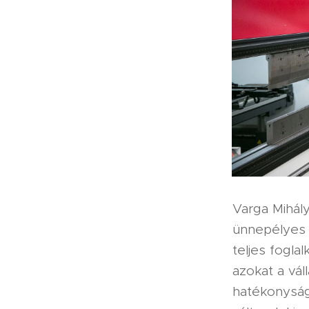
Varga Mihál
ünnepélyes 
teljes fogla
azokat a vál
hatékonyság