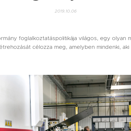
2019.10.06
mány foglalkoztatáspolitikája világos, egy olyan
étrehozását célozza meg, amelyben mindenki, aki 