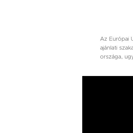
Az Európai 
ajánlati sza
országa, ug