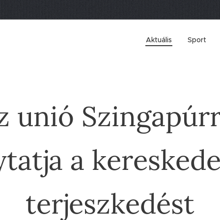
Aktuális
Sport
z unió Szingapúrr
ytatja a keresked
terjeszkedést