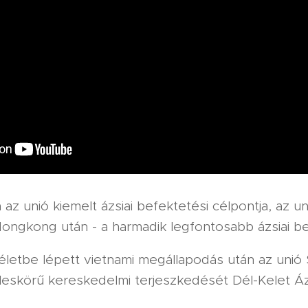
 az unió kiemelt ázsiai befektetési célpontja, az u
Hongkong után - a harmadik legfontosabb ázsiai b
életbe lépett vietnami megállapodás után az unió 
éleskörű kereskedelmi terjeszkedését Dél-Kelet Áz