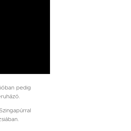
nióban pedig
eruházó.
Szingapúrral
siában.