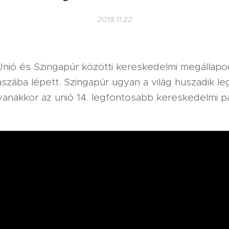
2019.11.22
Unió és Szingapúr közötti kereskedelmi megállapo
kaszába lépett. Szingapúr ugyan a világ huszadik l
yanakkor az unió 14. legfontosabb kereskedelmi p