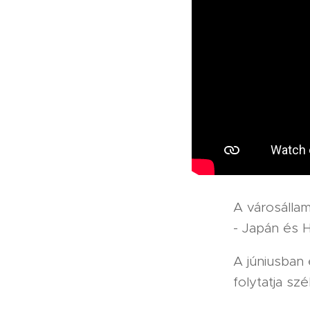
A városállam
- Japán és 
A júniusban 
folytatja sz