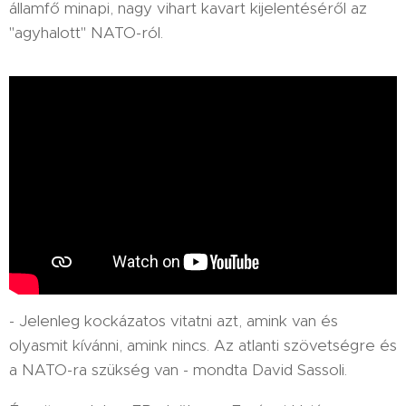
államfő minapi, nagy vihart kavart kijelentéséről az
"agyhalott" NATO-ról.
- Jelenleg kockázatos vitatni azt, amink van és
olyasmit kívánni, amink nincs. Az atlanti szövetségre és
a NATO-ra szükség van - mondta David Sassoli.