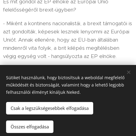
És mit gondol az EP elnöke az Európai Unió
felelősségéről brexit-ügyben?
- Miként a kontinens nacionalistái, a brexit támogatói is
azt gondolták, képesek lesznek lenyomni az Európai
Uniót. Annak ellenére, hogy az EU-ban általában
mindenről vita folyik, a brit kilépés megítélésben
végig egység volt - hangsúlyozta az EP elnöke.
Sütiket használunk, hogy biztosítsuk a weboldal megfelelő
Share
működését és biztonságát, valamint hogy a lehető legjobb
felhasználói élményt kínáljuk Neked.
Csak a legszükségesebbek elfogadása
HIR-ADO 2025
Összes elfogadása
Minden jog fenntartva!
Sütik