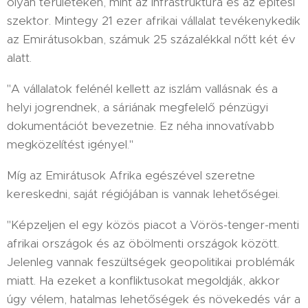
olyan területeken, mint az infrastruktúra és az építési
szektor. Mintegy 21 ezer afrikai vállalat tevékenykedik
az Emirátusokban, számuk 25 százalékkal nőtt két év
alatt.
"A vállalatok felénél kellett az iszlám vallásnak és a
helyi jogrendnek, a sáriának megfelelő pénzügyi
dokumentációt bevezetnie. Ez néha innovatívabb
megközelítést igényel."
Míg az Emirátusok Afrika egészével szeretne
kereskedni, saját régiójában is vannak lehetőségei.
"Képzeljen el egy közös piacot a Vörös-tenger-menti
afrikai országok és az öbölmenti országok között.
Jelenleg vannak feszültségek geopolitikai problémák
miatt. Ha ezeket a konfliktusokat megoldják, akkor
úgy vélem, hatalmas lehetőségek és növekedés vár a