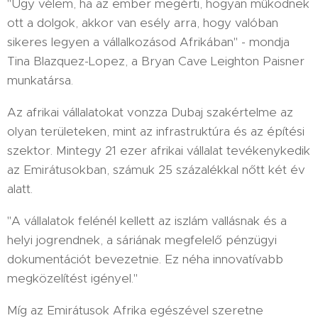
"Úgy vélem, ha az ember megérti, hogyan működnek
ott a dolgok, akkor van esély arra, hogy valóban
sikeres legyen a vállalkozásod Afrikában" - mondja
Tina Blazquez-Lopez, a Bryan Cave Leighton Paisner
munkatársa.
Az afrikai vállalatokat vonzza Dubaj szakértelme az
olyan területeken, mint az infrastruktúra és az építési
szektor. Mintegy 21 ezer afrikai vállalat tevékenykedik
az Emirátusokban, számuk 25 százalékkal nőtt két év
alatt.
"A vállalatok felénél kellett az iszlám vallásnak és a
helyi jogrendnek, a sáriának megfelelő pénzügyi
dokumentációt bevezetnie. Ez néha innovatívabb
megközelítést igényel."
Míg az Emirátusok Afrika egészével szeretne