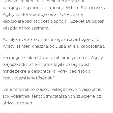
szavazólapokon át útleveleken keresztül
bankjegyekig mindent - mondja William Stenhouse, az
Agility Afrika vezetője és az UAE-Africa
kapcsolatépítő csoport alapítója. "Ezeket Dubajban
készítik Afrika számára."
Az olyan vállalatok, mint a logisztikával foglalkozó
Agility, szintén kihasználják Dubaj afrikai kapcsolatait.
Ha megnézzük a fő piacokat, amelyeken az Agility
terjeszkedik, az Emirates légitársaság repül
mindezekre a célpontokra, vagy pedig jók a
csatlakozási lehetőségek."
De a feltörekvő piacok rejtegetnek kihívásokat is -
sok vállalatnak tehát útmutatásra van szüksége az
afrikai terepen.