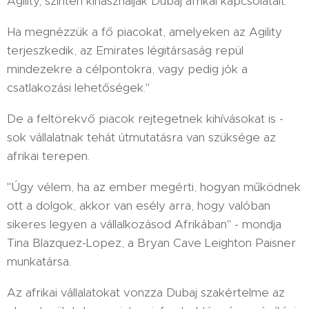
Agility, szintén kihasználják Dubaj afrikai kapcsolatait.
Ha megnézzük a fő piacokat, amelyeken az Agility
terjeszkedik, az Emirates légitársaság repül
mindezekre a célpontokra, vagy pedig jók a
csatlakozási lehetőségek."
De a feltörekvő piacok rejtegetnek kihívásokat is -
sok vállalatnak tehát útmutatásra van szüksége az
afrikai terepen.
"Úgy vélem, ha az ember megérti, hogyan működnek
ott a dolgok, akkor van esély arra, hogy valóban
sikeres legyen a vállalkozásod Afrikában" - mondja
Tina Blazquez-Lopez, a Bryan Cave Leighton Paisner
munkatársa.
Az afrikai vállalatokat vonzza Dubaj szakértelme az