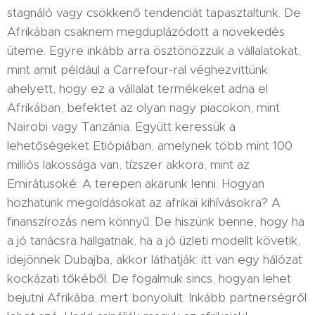
stagnáló vagy csökkenő tendenciát tapasztaltunk. De
Afrikában csaknem megduplázódott a növekedés
üteme. Egyre inkább arra ösztönözzük a vállalatokat,
mint amit például a Carrefour-ral véghezvittünk:
ahelyett, hogy ez a vállalat termékeket adna el
Afrikában, befektet az olyan nagy piacokon, mint
Nairobi vagy Tanzánia. Együtt keressük a
lehetőségeket Etiópiában, amelynek több mint 100
milliós lakossága van, tízszer akkora, mint az
Emirátusoké. A terepen akarunk lenni. Hogyan
hozhatunk megoldásokat az afrikai kihívásokra? A
finanszírozás nem könnyű. De hiszünk benne, hogy ha
a jó tanácsra hallgatnak, ha a jó üzleti modellt követik,
idejönnek Dubajba, akkor láthatják: itt van egy hálózat
kockázati tőkéből. De fogalmuk sincs, hogyan lehet
bejutni Afrikába, mert bonyolult. Inkább partnerségről