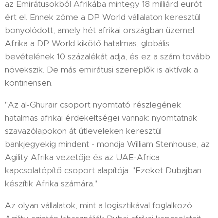
az Emirátusokból Afrikába mintegy 18 milliárd eurót
ért el. Ennek zöme a DP World vállalaton keresztül
bonyolódott, amely hét afrikai országban üzemel.
Afrika a DP World kikötő hatalmas, globális
bevételének 10 százalékát adja, és ez a szám tovább
növekszik. De más emirátusi szereplők is aktívak a
kontinensen.
"Az al-Ghurair csoport nyomtató részlegének
hatalmas afrikai érdekeltségei vannak: nyomtatnak
szavazólapokon át útleveleken keresztül
bankjegyekig mindent - mondja William Stenhouse, az
Agility Afrika vezetője és az UAE-Africa
kapcsolatépítő csoport alapítója. "Ezeket Dubajban
készítik Afrika számára."
Az olyan vállalatok, mint a logisztikával foglalkozó