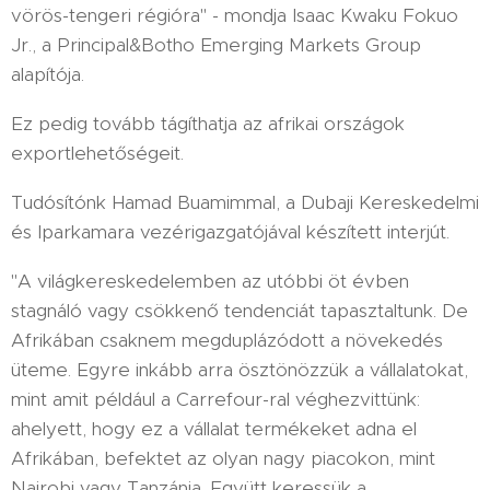
vörös-tengeri régióra" - mondja Isaac Kwaku Fokuo
Jr., a Principal&Botho Emerging Markets Group
alapítója.
Ez pedig tovább tágíthatja az afrikai országok
exportlehetőségeit.
Tudósítónk Hamad Buamimmal, a Dubaji Kereskedelmi
és Iparkamara vezérigazgatójával készített interjút.
"A világkereskedelemben az utóbbi öt évben
stagnáló vagy csökkenő tendenciát tapasztaltunk. De
Afrikában csaknem megduplázódott a növekedés
üteme. Egyre inkább arra ösztönözzük a vállalatokat,
mint amit például a Carrefour-ral véghezvittünk:
ahelyett, hogy ez a vállalat termékeket adna el
Afrikában, befektet az olyan nagy piacokon, mint
Nairobi vagy Tanzánia. Együtt keressük a