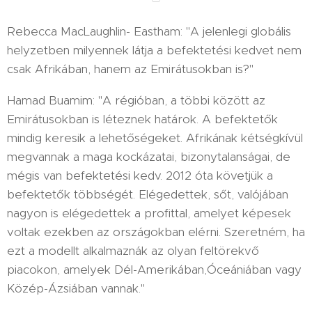
Rebecca MacLaughlin- Eastham: "A jelenlegi globális
helyzetben milyennek látja a befektetési kedvet nem
csak Afrikában, hanem az Emirátusokban is?"
Hamad Buamim: "A régióban, a többi között az
Emirátusokban is léteznek határok. A befektetők
mindig keresik a lehetőségeket. Afrikának kétségkívül
megvannak a maga kockázatai, bizonytalanságai, de
mégis van befektetési kedv. 2012 óta követjük a
befektetők többségét. Elégedettek, sőt, valójában
nagyon is elégedettek a profittal, amelyet képesek
voltak ezekben az országokban elérni. Szeretném, ha
ezt a modellt alkalmaznák az olyan feltörekvő
piacokon, amelyek Dél-Amerikában,Óceániában vagy
Közép-Ázsiában vannak."