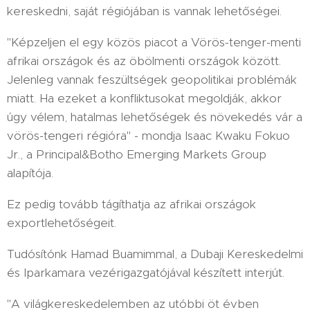
kereskedni, saját régiójában is vannak lehetőségei.
"Képzeljen el egy közös piacot a Vörös-tenger-menti
afrikai országok és az öbölmenti országok között.
Jelenleg vannak feszültségek geopolitikai problémák
miatt. Ha ezeket a konfliktusokat megoldják, akkor
úgy vélem, hatalmas lehetőségek és növekedés vár a
vörös-tengeri régióra" - mondja Isaac Kwaku Fokuo
Jr., a Principal&Botho Emerging Markets Group
alapítója.
Ez pedig tovább tágíthatja az afrikai országok
exportlehetőségeit.
Tudósítónk Hamad Buamimmal, a Dubaji Kereskedelmi
és Iparkamara vezérigazgatójával készített interjút.
"A világkereskedelemben az utóbbi öt évben