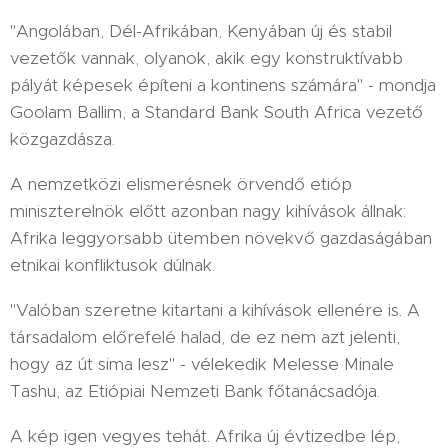
"Angolában, Dél-Afrikában, Kenyában új és stabil
vezetők vannak, olyanok, akik egy konstruktívabb
pályát képesek építeni a kontinens számára" - mondja
Goolam Ballim, a Standard Bank South Africa vezető
közgazdásza.
A nemzetközi elismerésnek örvendő etióp
miniszterelnök előtt azonban nagy kihívások állnak:
Afrika leggyorsabb ütemben növekvő gazdaságában
etnikai konfliktusok dúlnak.
"Valóban szeretne kitartani a kihívások ellenére is. A
társadalom előrefelé halad, de ez nem azt jelenti,
hogy az út sima lesz" - vélekedik Melesse Minale
Tashu, az Etiópiai Nemzeti Bank főtanácsadója.
A kép igen vegyes tehát. Afrika új évtizedbe lép,