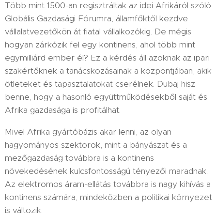
Több mint 1500-an regisztráltak az idei Afrikáról szóló
Globális Gazdasági Fórumra, államfőktől kezdve
vállalatvezetőkön át fiatal vállalkozókig. De mégis
hogyan zárkózik fel egy kontinens, ahol több mint
egymilliárd ember él? Ez a kérdés áll azoknak az ipari
szakértőknek a tanácskozásainak a központjában, akik
ötleteket és tapasztalatokat cserélnek. Dubaj hisz
benne, hogy a hasonló együttműködésekből saját és
Afrika gazdasága is profitálhat.
Mivel Afrika gyártóbázis akar lenni, az olyan
hagyományos szektorok, mint a bányászat és a
mezőgazdaság továbbra is a kontinens
növekedésének kulcsfontosságú tényezői maradnak.
Az elektromos áram-ellátás továbbra is nagy kihívás a
kontinens számára, mindeközben a politikai környezet
is változik.