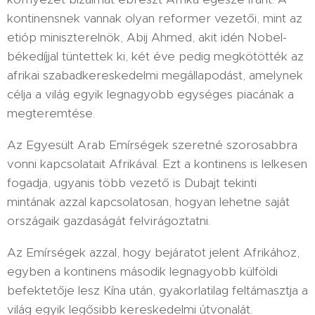
kontinensnek vannak olyan reformer vezetői, mint az
etióp miniszterelnök, Abij Ahmed, akit idén Nobel-
békedíjjal tüntettek ki, két éve pedig megkötötték az
afrikai szabadkereskedelmi megállapodást, amelynek
célja a világ egyik legnagyobb egységes piacának a
megteremtése.
Az Egyesült Arab Emírségek szeretné szorosabbra
vonni kapcsolatait Afrikával. Ezt a kontinens is lelkesen
fogadja, ugyanis több vezető is Dubajt tekinti
mintának azzal kapcsolatosan, hogyan lehetne saját
országaik gazdaságát felvirágoztatni.
Az Emírségek azzal, hogy bejáratot jelent Afrikához,
egyben a kontinens második legnagyobb külföldi
befektetője lesz Kína után, gyakorlatilag feltámasztja a
világ egyik legősibb kereskedelmi útvonalát.