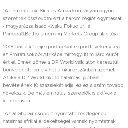
"Az Emirátusok, Kína és Afrika kormányai nagyon
szeretnék összekötni ezt a három régiót egymással"
- magyarázza Isaac Kwaku Fokuo Jr., a
Principal&Botho Emerging Markets Group alapítója.
2018-ban a kőolajexport nélküli exporttevékenység
az Emirátusokból Afrikába mintegy 18 milliárd eurót
ért el. Ennek zöme a DP World vállalaton keresztül
bonyolódott, amely hét afrikai országban üzemel.
Afrika a DP World kikötő hatalmas, globális
bevételének 10 százalékát adja, és ez a szám tovább
növekszik. De más emirátusi szereplők is aktívak a
kontinensen.
"Az al-Ghurair csoport nyomtató részlegének
hatalmas afrikai érdekeltségei vannak: nyomtatnak