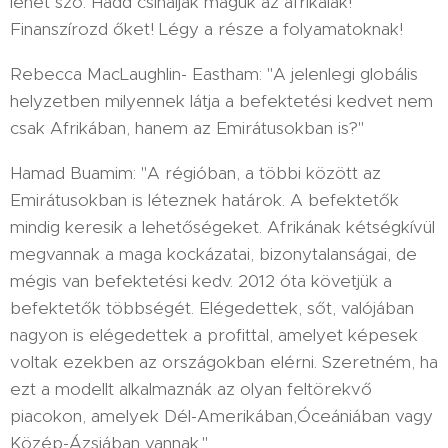
lehet szó. Hadd csinálják maguk az afrikaiak!
Finanszírozd őket! Légy a része a folyamatoknak!
Rebecca MacLaughlin- Eastham: "A jelenlegi globális
helyzetben milyennek látja a befektetési kedvet nem
csak Afrikában, hanem az Emirátusokban is?"
Hamad Buamim: "A régióban, a többi között az
Emirátusokban is léteznek határok. A befektetők
mindig keresik a lehetőségeket. Afrikának kétségkívül
megvannak a maga kockázatai, bizonytalanságai, de
mégis van befektetési kedv. 2012 óta követjük a
befektetők többségét. Elégedettek, sőt, valójában
nagyon is elégedettek a profittal, amelyet képesek
voltak ezekben az országokban elérni. Szeretném, ha
ezt a modellt alkalmaznák az olyan feltörekvő
piacokon, amelyek Dél-Amerikában,Óceániában vagy
Közép-Ázsiában vannak."