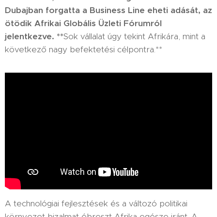
Dubajban forgatta a Business Line eheti adását, az
ötödik Afrikai Globális Üzleti Fórumról
jelentkezve. **
Sok vállalat úgy tekint Afrikára, mint a
következő nagy befektetési célpontra.**
A technológiai fejlesztések és a változó politikai
környezet bizalmat ébreszt Afrika egésze iránt. A