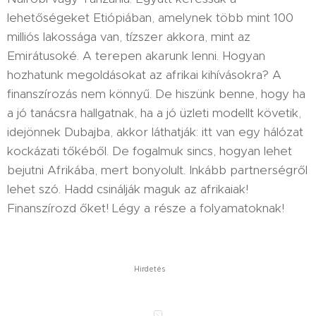
lehetőségeket Etiópiában, amelynek több mint 100
milliós lakossága van, tízszer akkora, mint az
Emirátusoké. A terepen akarunk lenni. Hogyan
hozhatunk megoldásokat az afrikai kihívásokra? A
finanszírozás nem könnyű. De hiszünk benne, hogy ha
a jó tanácsra hallgatnak, ha a jó üzleti modellt követik,
idejönnek Dubajba, akkor láthatják: itt van egy hálózat
kockázati tőkéből. De fogalmuk sincs, hogyan lehet
bejutni Afrikába, mert bonyolult. Inkább partnerségről
lehet szó. Hadd csinálják maguk az afrikaiak!
Finanszírozd őket! Légy a része a folyamatoknak!
Hirdetés