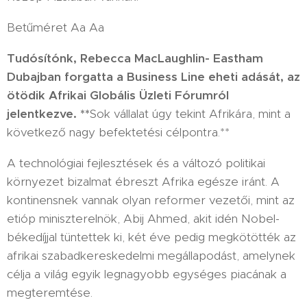
Betűméret Aa Aa
Tudósítónk, Rebecca MacLaughlin- Eastham
Dubajban forgatta a Business Line eheti adását, az
ötödik Afrikai Globális Üzleti Fórumról
jelentkezve. **
Sok vállalat úgy tekint Afrikára, mint a
következő nagy befektetési célpontra.**
A technológiai fejlesztések és a változó politikai
környezet bizalmat ébreszt Afrika egésze iránt. A
kontinensnek vannak olyan reformer vezetői, mint az
etióp miniszterelnök, Abij Ahmed, akit idén Nobel-
békedíjjal tüntettek ki, két éve pedig megkötötték az
afrikai szabadkereskedelmi megállapodást, amelynek
célja a világ egyik legnagyobb egységes piacának a
megteremtése.