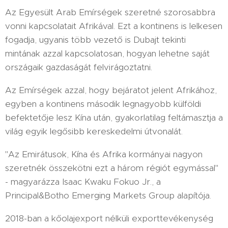
Az Egyesült Arab Emírségek szeretné szorosabbra
vonni kapcsolatait Afrikával. Ezt a kontinens is lelkesen
fogadja, ugyanis több vezető is Dubajt tekinti
mintának azzal kapcsolatosan, hogyan lehetne saját
országaik gazdaságát felvirágoztatni.
Az Emírségek azzal, hogy bejáratot jelent Afrikához,
egyben a kontinens második legnagyobb külföldi
befektetője lesz Kína után, gyakorlatilag feltámasztja a
világ egyik legősibb kereskedelmi útvonalát.
"Az Emirátusok, Kína és Afrika kormányai nagyon
szeretnék összekötni ezt a három régiót egymással"
- magyarázza Isaac Kwaku Fokuo Jr., a
Principal&Botho Emerging Markets Group alapítója.
2018-ban a kőolajexport nélküli exporttevékenység