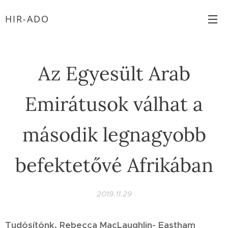
HIR-ADO
Az Egyesült Arab
Emirátusok válhat a
második legnagyobb
befektetővé Afrikában
2019.11.29
Tudósítónk, Rebecca MacLaughlin- Eastham