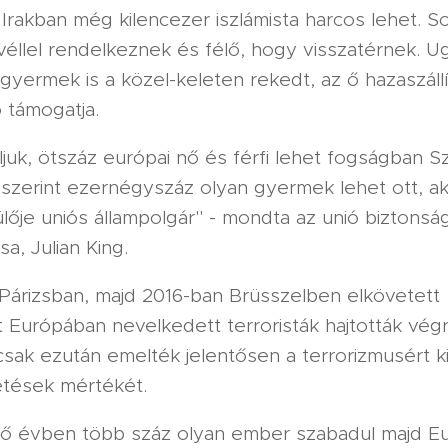
 Irakban még kilencezer iszlámista harcos lehet. S
véllel rendelkeznek és félő, hogy visszatérnek. 
gyermek is a közel-keleten rekedt, az ő hazaszáll
 támogatja.
uk, ötszáz európai nő és férfi lehet fogságban Sz
 szerint ezernégyszáz olyan gyermek lehet ott, a
lője uniós állampolgár" - mondta az unió biztonsá
sa, Julian King.
Párizsban, majd 2016-ban Brüsszelben elkövetett
 Európában nevelkedett terroristák hajtották végr
sak ezután emelték jelentősen a terrorizmusért k
tések mértékét.
ő évben több száz olyan ember szabadul majd E