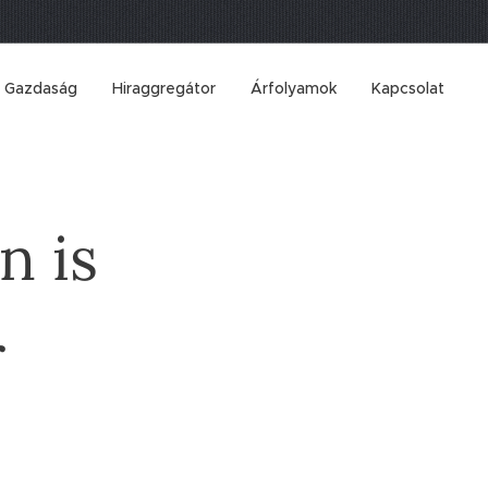
Gazdaság
Hiraggregátor
Árfolyamok
Kapcsolat
n is
r