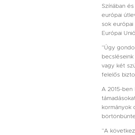
Szíriában és
európai útle
sok európai 
Európai Unió
"Úgy gondolj
becsléseink
vagy két szü
felelős bizto
A 2015-ben 
támadásokat
kormányok c
börtönbünte
"A következ