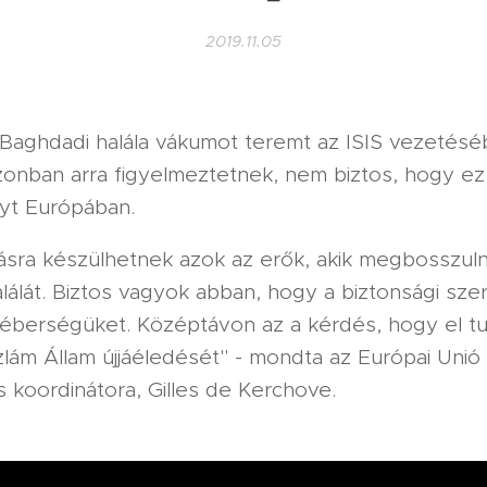
2019.11.05
-Baghdadi halála vákumot teremt az ISIS vezetésé
zonban arra figyelmeztetnek, nem biztos, hogy ez
lyt Európában.
ásra készülhetnek azok az erők, akik megbosszul
lálát. Biztos vagyok abban, hogy a biztonsági sze
 éberségüket. Középtávon az a kérdés, hogy el tu
szlám Állam újjáéledését" - mondta az Európai Unió
s koordinátora, Gilles de Kerchove.