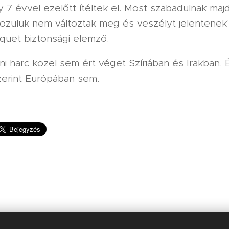
y 7 évvel ezelőtt ítéltek el. Most szabadulnak maj
özülük nem változtak meg és veszélyt jelentenek
quet biztonsági elemző.
eni harc közel sem ért véget Szíriában és Irakban. 
zerint Európában sem.