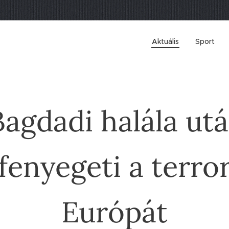
Aktuális
Sport
Bagdadi halála utá
fenyegeti a terro
Európát