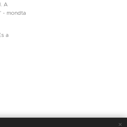
d. A
" - mondta
És a