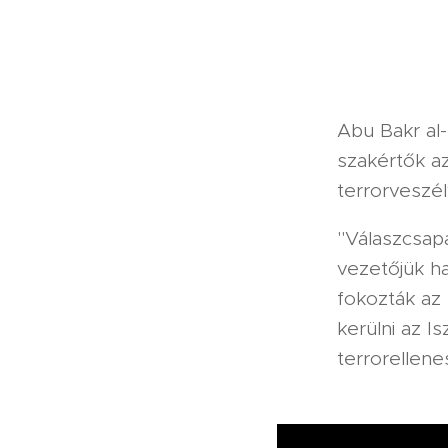
Abu Bakr al
szakértők a
terrorveszé
"Válaszcsap
vezetőjük ha
fokozták az
kerülni az I
terrorellene