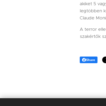
akiket 5 vag
legtöbben k
Claude Moni
A terror ell
szakértők s
Share