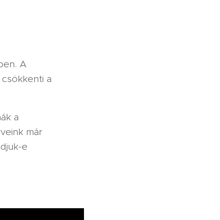
ben. A
 csökkenti a
nák a
rveink már
djuk-e