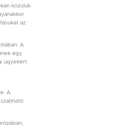
okan közülük
Ugyanakkor
ításukat az
íriában. A
kinek egy
gi ügyekért
e. A
iszabható
urópában,