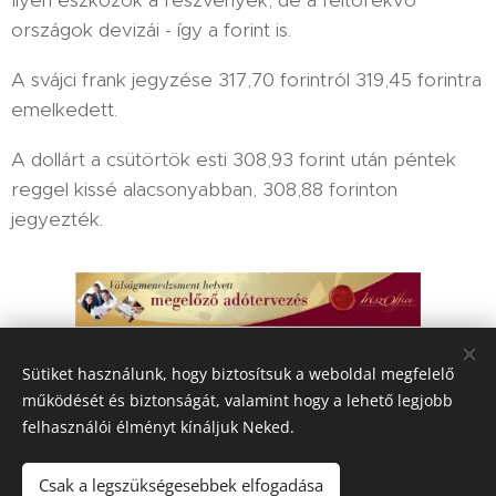
országok devizái - így a forint is.
A svájci frank jegyzése 317,70 forintról 319,45 forintra
emelkedett.
A dollárt a csütörtök esti 308,93 forint után péntek
reggel kissé alacsonyabban, 308,88 forinton
jegyezték.
Sütiket használunk, hogy biztosítsuk a weboldal megfelelő
Share
működését és biztonságát, valamint hogy a lehető legjobb
felhasználói élményt kínáljuk Neked.
Csak a legszükségesebbek elfogadása