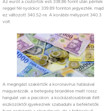
Az eurót a csütörtök esti 338,86 forint után péntek
reggel fél nyolckor 339,89 forinton jegyezték, majd
ez változott 340,52-re. A korábbi mélypont 340,3
volt.
A megingást szakértők a koronavírus hatásával
magyarázzák, a betegség terjedése miatt rossz
hangulat van a piacokon, a kockázatosabbnak ítélt
eszközöktől igyekeznek szabadulni a befektetők.
Ilyen eszközök a részvények, de a feltörekvő