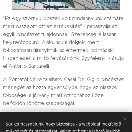
"Ez egy szörnyű időszak volt mindannyiunk számára,
mert összeomlott az értékesítés" - panaszolja az
egyik pincészet tulajdonosa. "Szerencsére lassan
helyrerázódunk. Alakulnak a dolgok, mert
fokozatosan újranyitnak az éttermek, borházak.
Hiszen ezek a mi fő felvásárlóink, ügyfeleink" - árulja
el Antonio Santarelli.
A Rómától délre található Casal Del Giglio pincészet
mérlegét az hozta egyensúlyba, hogy az olaszok
többsége, a járvány miatt otthonához közel,
belföldön töltötte szabadságát.
Sütiket használunk, hogy biztosítsuk a weboldal megfelelő
Share
működését és biztonságát, valamint hogy a lehető legjobb