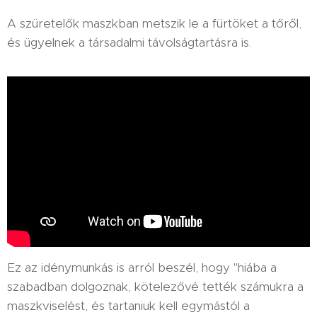
A szüretelők maszkban metszik le a fürtöket a tőről,
és ügyelnek a társadalmi távolságtartásra is.
Ez az idénymunkás is arról beszél, hogy "hiába a
szabadban dolgoznak, kötelezővé tették számukra a
maszkviselést, és tartaniuk kell egymástól a