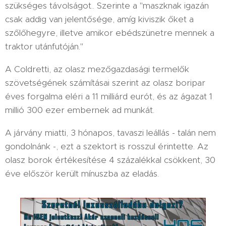
szükséges távolságot.. Szerinte a "maszknak igazán
csak addig van jelentősége, amíg kiviszik őket a
szőlőhegyre, illetve amikor ebédszünetre mennek a
traktor utánfutóján."
A Coldretti, az olasz mezőgazdasági termelők
szövetségének számításai szerint az olasz boripar
éves forgalma eléri a 11 milliárd eurót, és az ágazat 1
millió 300 ezer embernek ad munkát.
A járvány miatti, 3 hónapos, tavaszi leállás - talán nem
gondolnánk -, ezt a szektort is rosszul érintette. Az
olasz borok értékesítése 4 százalékkal csökkent, 30
éve először került mínuszba az eladás.