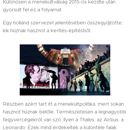
Különösen a menekültválság 2015-ös kezdte után
gyorsult fel ez a folyamat.
Egy holland szervezet jelentésében összegyűjtötte,
kik húznak hasznot a kerítés-építésből.
Részben azért tart itt a menekültpolitika, mert sokan
hasznot húznak belőle. Természetesen a legnagyobb
fegyvercégekről van szó. Ilyen a Thales, az Airbus, a
Leonardo. Ezek mind érdekeltek a különféle falak