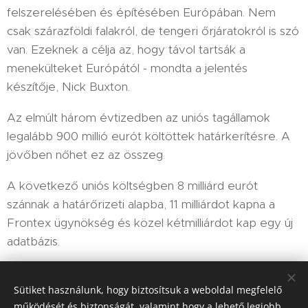
felszerelésében és építésében Európában. Nem
csak szárazföldi falakról, de tengeri őrjáratokról is szó
van. Ezeknek a célja az, hogy távol tartsák a
menekülteket Európától - mondta a jelentés
készítője, Nick Buxton.
Az elmúlt három évtizedben az uniós tagállamok
legalább 900 millió eurót költöttek határkerítésre. A
jövőben nőhet ez az összeg.
A következő uniós költségben 8 milliárd eurót
szánnak a határőrizeti alapba, 11 milliárdot kapna a
Frontex ügynökség és közel kétmilliárdot kap egy új
adatbázis.
Sütiket használunk, hogy biztosítsuk a weboldal megfelelő
Share
működését és biztonságát, valamint hogy a lehető legjobb