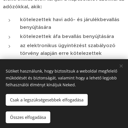
adózókkal, akik:
kötelezettek havi adó- és járulékbevallás
benyújtására
kötelezettek áfa bevallás benyújtására
az elektronikus ügyintézést szabályozó
törvény alapján erre kötelezettek
Az elektronikus kapcsolattartásra kötelezett adózók
Sütiket használunk, hogy biztosítsuk a weboldal megfelelő
kérelmeit, bevallásait, egyéb dokumentumait az
működését és biztonságát, valamint hogy a lehető legjobb
adóhatóság
papír alapon benyújtva nem fogadja el
.
felhasználói élményt kínáljuk Neked.
Csak a legszükségesebbek elfogadása
HIR-ADO 2025
Összes elfogadása
Minden jog fenntartva!
Sütik