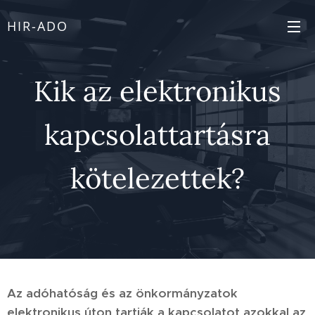
HIR-ADO
Kik az elektronikus
kapcsolattartásra
kötelezettek?
Az adóhatóság és az önkormányzatok
elektronikus úton tartják a kapcsolatot azokkal az